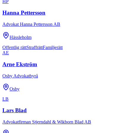
HP
Hanna Pettersson
Advokat Hanna Pettersson AB
Hässleholm
Offentlig rätt
Straffrätt
Familjerätt
AE
Arne Ekström
Osby Advokatbyrå
Osby
LB
Lars Blad
Advokatfirman Stjerndahl & Wikborn Blad AB