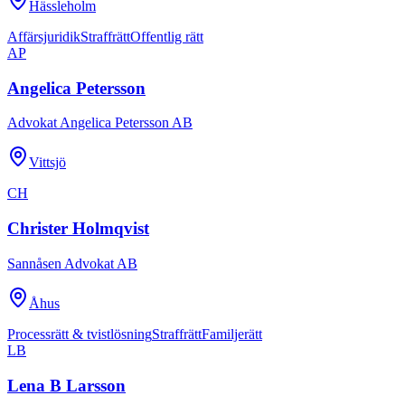
Hässleholm
Affärsjuridik
Straffrätt
Offentlig rätt
AP
Angelica Petersson
Advokat Angelica Petersson AB
Vittsjö
CH
Christer Holmqvist
Sannåsen Advokat AB
Åhus
Processrätt & tvistlösning
Straffrätt
Familjerätt
LB
Lena B Larsson