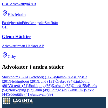
LBL Advokatbyrå AB
Hässleholm
Fastighetsrätt
Försäkringsrätt
Straffrätt
GH
Glenn Häckter
Advokatfirman Häckter AB
Osby
Advokater i andra städer
Stockholm
(
5224
)
Göteborg
(
1126
)
Malmö
(
864
)
Uppsala
(
201
)
Helsingborg
(
201
)
Lund
(
131
)
Örebro
(
94
)
Linköping
(
80
)
Västerås
(
71
)
Jönköping
(
66
)
Karlstad
(
63
)
Umeå
(
58
)
Borås
(
54
)
Norrköping
(
52
)
Falun
(
49
)
Lidingö
(
49
)
Gävle
(
47
)
Växjö
(
44
)
Södertälje
(
41
)
Sundsvall
(
39
)