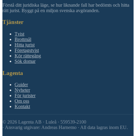
Förstå ditt juridiska läge, se hur liknande fall har bedömts och hitta
rätt jurist. Byggt på en miljon svenska avgöranden.
Tjänster
Tvist
Brottmål
Hitta jurist
Företagstvist
Kör rättegång
Sök domar
Lagenta
Guider
Nyheter
För jurister
Om oss
Kontakt
©
2026
Lagenta AB · Luleå · 559539-2100
·
Ansvarig utgivare: Andreas Harnemo · All data lagras inom EU.