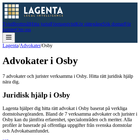
Tvist
Brottmål
Hitta jurist
Företagstvist
Kör rättegång
Sök domar
För
jurister
Om oss
Lagenta
/
Advokater
/
Osby
Advokater i
Osby
7 advokater och jurister verksamma i Osby. Hitta rätt juridisk hjälp
nära dig.
Juridisk hjälp i
Osby
Lagenta hjälper dig hitta rätt advokat i
Osby
baserat på verkliga
domstolsavgöranden.
Bland de
7
verksamma advokater och jurister i
Osby
kan du jämföra erfarenhet, specialområden och meriter.
Alla
profiler är baserade på offentliga uppgifter från svenska domstolar
och Advokatsamfundet.