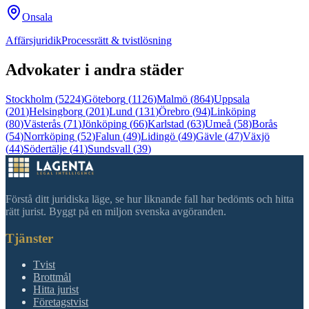
Onsala
Affärsjuridik
Processrätt & tvistlösning
Advokater i andra städer
Stockholm
(
5224
)
Göteborg
(
1126
)
Malmö
(
864
)
Uppsala
(
201
)
Helsingborg
(
201
)
Lund
(
131
)
Örebro
(
94
)
Linköping
(
80
)
Västerås
(
71
)
Jönköping
(
66
)
Karlstad
(
63
)
Umeå
(
58
)
Borås
(
54
)
Norrköping
(
52
)
Falun
(
49
)
Lidingö
(
49
)
Gävle
(
47
)
Växjö
(
44
)
Södertälje
(
41
)
Sundsvall
(
39
)
Förstå ditt juridiska läge, se hur liknande fall har bedömts och hitta
rätt jurist. Byggt på en miljon svenska avgöranden.
Tjänster
Tvist
Brottmål
Hitta jurist
Företagstvist