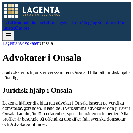
Tvist
Brottmål
Hitta jurist
Företagstvist
Kör rättegång
Sök domar
För
jurister
Om oss
Lagenta
/
Advokater
/
Onsala
Advokater i
Onsala
3 advokater och jurister verksamma i Onsala. Hitta rätt juridisk hjälp
nära dig.
Juridisk hjälp i
Onsala
Lagenta hjälper dig hitta rätt advokat i
Onsala
baserat på verkliga
domstolsavgöranden.
Bland de
3
verksamma advokater och jurister i
Onsala
kan du jämföra erfarenhet, specialområden och meriter.
Alla
profiler är baserade på offentliga uppgifter från svenska domstolar
och Advokatsamfundet.