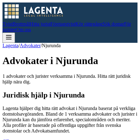
Tvist
Brottmål
Hitta jurist
Företagstvist
Kör rättegång
Sök domar
För
jurister
Om oss
Lagenta
/
Advokater
/
Njurunda
Advokater i
Njurunda
1 advokater och jurister verksamma i Njurunda. Hitta rätt juridisk
hjälp nära dig.
Juridisk hjälp i
Njurunda
Lagenta hjälper dig hitta rätt advokat i
Njurunda
baserat på verkliga
domstolsavgöranden.
Bland de
1
verksamma advokater och jurister i
Njurunda
kan du jämföra erfarenhet, specialområden och meriter.
Alla profiler är baserade på offentliga uppgifter från svenska
domstolar och Advokatsamfundet.