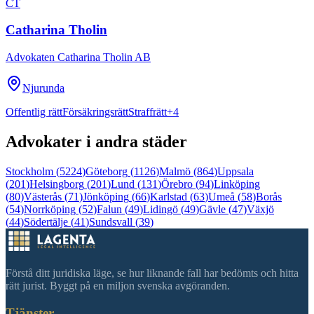
CT
Catharina Tholin
Advokaten Catharina Tholin AB
Njurunda
Offentlig rätt
Försäkringsrätt
Straffrätt
+
4
Advokater i andra städer
Stockholm
(
5224
)
Göteborg
(
1126
)
Malmö
(
864
)
Uppsala
(
201
)
Helsingborg
(
201
)
Lund
(
131
)
Örebro
(
94
)
Linköping
(
80
)
Västerås
(
71
)
Jönköping
(
66
)
Karlstad
(
63
)
Umeå
(
58
)
Borås
(
54
)
Norrköping
(
52
)
Falun
(
49
)
Lidingö
(
49
)
Gävle
(
47
)
Växjö
(
44
)
Södertälje
(
41
)
Sundsvall
(
39
)
Förstå ditt juridiska läge, se hur liknande fall har bedömts och hitta
rätt jurist. Byggt på en miljon svenska avgöranden.
Tjänster