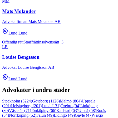
MM
Mats Molander
Advokatfirman Mats Molander AB
Lund Lund
Offentlig rätt
Straffrätt
Insolvensrätt
+
3
LB
Louise Bengtsson
Advokat Louise Bengtsson AB
Lund Lund
Advokater i andra städer
Stockholm
(
5224
)
Göteborg
(
1126
)
Malmö
(
864
)
Uppsala
(
201
)
Helsingborg
(
201
)
Lund
(
131
)
Örebro
(
94
)
Linköping
(
80
)
Västerås
(
71
)
Jönköping
(
66
)
Karlstad
(
63
)
Umeå
(
58
)
Borås
(
54
)
Norrköping
(
52
)
Falun
(
49
)
Lidingö
(
49
)
Gävle
(
47
)
Växjö