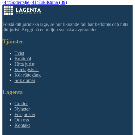
(
44
)
Södertälje
(
41
)
Eskilstuna
(
39
)
Förstå ditt juridiska läge, se hur liknande fall har bedömts och hitta
rätt jurist. Byggt på en miljon svenska avgöranden.
Tjänster
Tvist
Brottmål
Hitta jurist
Företagstvist
Kör rättegång
Sök domar
Lagenta
Guider
Nyheter
För jurister
Om oss
Kontakt