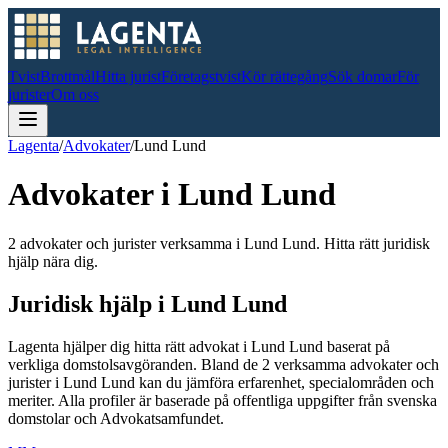
Tvist
Brottmål
Hitta jurist
Företagstvist
Kör rättegång
Sök domar
För
jurister
Om oss
Lagenta
/
Advokater
/
Lund Lund
Advokater i
Lund Lund
2 advokater och jurister verksamma i Lund Lund. Hitta rätt juridisk
hjälp nära dig.
Juridisk hjälp i
Lund Lund
Lagenta hjälper dig hitta rätt advokat i
Lund Lund
baserat på
verkliga domstolsavgöranden.
Bland de
2
verksamma advokater och
jurister i
Lund Lund
kan du jämföra erfarenhet, specialområden och
meriter.
Alla profiler är baserade på offentliga uppgifter från svenska
domstolar och Advokatsamfundet.