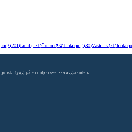
gborg
(
201
)
Lund
(
131
)
Örebro
(
94
)
Linköping
(
80
)
Västerås
(
71
)
Jönköpi
ätt jurist. Byggt på en miljon svenska avgöranden.