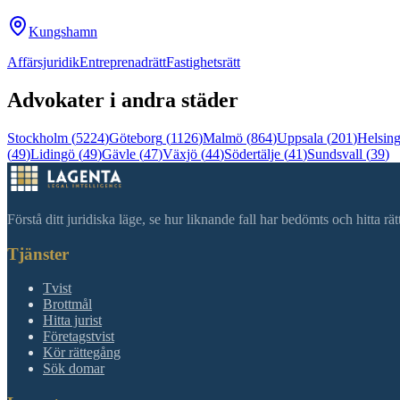
Kungshamn
Affärsjuridik
Entreprenadrätt
Fastighetsrätt
Advokater i andra städer
Stockholm
(
5224
)
Göteborg
(
1126
)
Malmö
(
864
)
Uppsala
(
201
)
Helsin
(
49
)
Lidingö
(
49
)
Gävle
(
47
)
Växjö
(
44
)
Södertälje
(
41
)
Sundsvall
(
39
)
Förstå ditt juridiska läge, se hur liknande fall har bedömts och hitta r
Tjänster
Tvist
Brottmål
Hitta jurist
Företagstvist
Kör rättegång
Sök domar