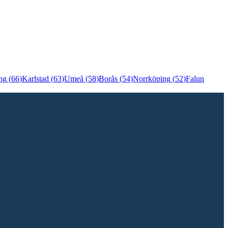
ng
(
66
)
Karlstad
(
63
)
Umeå
(
58
)
Borås
(
54
)
Norrköping
(
52
)
Falun