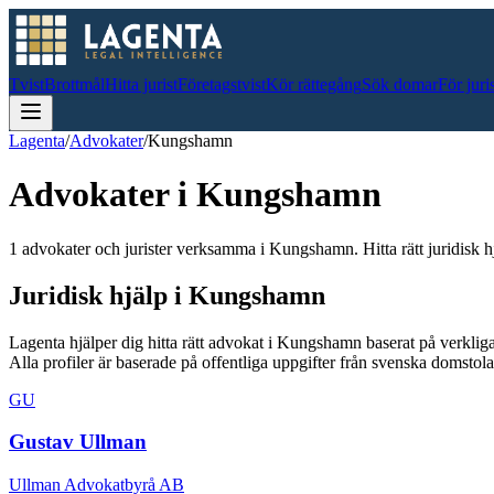
Tvist
Brottmål
Hitta jurist
Företagstvist
Kör rättegång
Sök domar
För juri
Lagenta
/
Advokater
/
Kungshamn
Advokater i
Kungshamn
1 advokater och jurister verksamma i Kungshamn. Hitta rätt juridisk hj
Juridisk hjälp i
Kungshamn
Lagenta hjälper dig hitta rätt advokat i
Kungshamn
baserat på verklig
Alla profiler är baserade på offentliga uppgifter från svenska domsto
GU
Gustav Ullman
Ullman Advokatbyrå AB