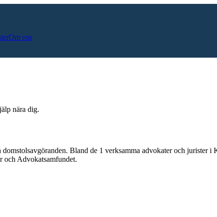
ster
Om oss
älp nära dig.
a domstolsavgöranden.
Bland de
1
verksamma advokater och jurister i
lar och Advokatsamfundet.