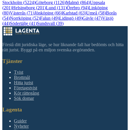
Stockholm
(
5224
)
Göteborg
(
1126
)
Malmö
(
864
)
Uppsala
(
201
)
Helsingborg
(
201
)
Lund
(
131
)
Örebro
(
94
)
Linköping
(
80
)
Västerås
(
71
)
Jönköping
(
66
)
Karlstad
(
63
)
Umeå
(
58
)
Borås
(
54
)
Norrköping
(
52
)
Falun
(
49
)
Lidingö
(
49
)
Gävle
(
47
)
Växjö
(
44
)
Södertälje
(
41
)
Sundsvall
(
39
)
Förstå ditt juridiska läge, se hur liknande fall har bedömts och hitta
rätt jurist. Byggt på en miljon svenska avgöranden.
Tjänster
Tvist
Brottmål
Hitta jurist
Företagstvist
Kör rättegång
Sök domar
Lagenta
Guider
Nyheter