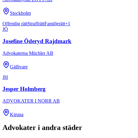
Stockholm
Offentlig rätt
Straffrätt
Familjerätt
+
1
JÖ
Josefine Öderyd Rajdmark
Advokaterna Müchler AB
Gällivare
JH
Jesper Holmberg
ADVOKATER I NORR AB
Kiruna
Advokater i andra städer