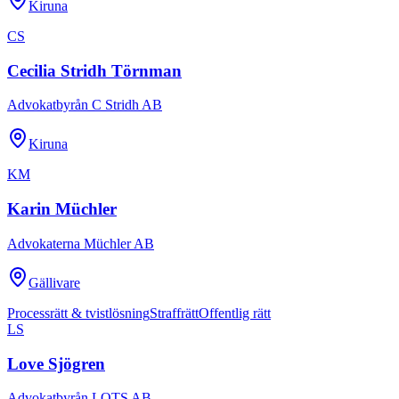
Kiruna
CS
Cecilia Stridh Törnman
Advokatbyrån C Stridh AB
Kiruna
KM
Karin Müchler
Advokaterna Müchler AB
Gällivare
Processrätt & tvistlösning
Straffrätt
Offentlig rätt
LS
Love Sjögren
Advokatbyrån LOTS AB