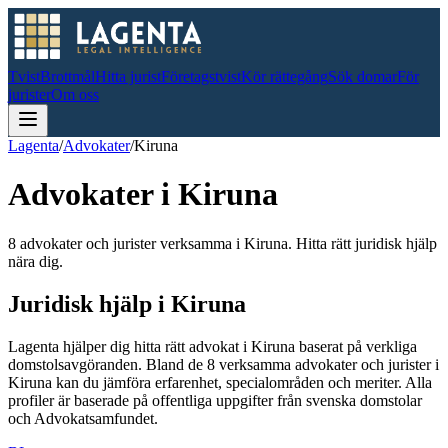
Tvist
Brottmål
Hitta jurist
Företagstvist
Kör rättegång
Sök domar
För
jurister
Om oss
Lagenta
/
Advokater
/
Kiruna
Advokater i
Kiruna
8 advokater och jurister verksamma i Kiruna. Hitta rätt juridisk hjälp
nära dig.
Juridisk hjälp i
Kiruna
Lagenta hjälper dig hitta rätt advokat i
Kiruna
baserat på verkliga
domstolsavgöranden.
Bland de
8
verksamma advokater och jurister i
Kiruna
kan du jämföra erfarenhet, specialområden och meriter.
Alla
profiler är baserade på offentliga uppgifter från svenska domstolar
och Advokatsamfundet.