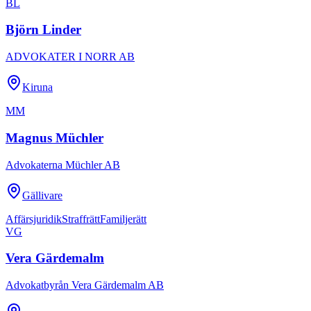
BL
Björn Linder
ADVOKATER I NORR AB
Kiruna
MM
Magnus Müchler
Advokaterna Müchler AB
Gällivare
Affärsjuridik
Straffrätt
Familjerätt
VG
Vera Gärdemalm
Advokatbyrån Vera Gärdemalm AB