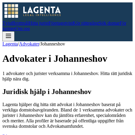
Tvist
Brottmål
Hitta jurist
Företagstvist
Kör rättegång
Sök domar
För
jurister
Om oss
Lagenta
/
Advokater
/
Johanneshov
Advokater i
Johanneshov
1 advokater och jurister verksamma i Johanneshov. Hitta rätt juridisk
hjälp nära dig.
Juridisk hjälp i
Johanneshov
Lagenta hjälper dig hitta rätt advokat i
Johanneshov
baserat på
verkliga domstolsavgöranden.
Bland de
1
verksamma advokater och
jurister i
Johanneshov
kan du jämföra erfarenhet, specialområden
och meriter.
Alla profiler är baserade på offentliga uppgifter från
svenska domstolar och Advokatsamfundet.