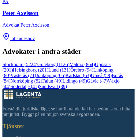
PA
Peter Axelsson
Advokat Peter Axelsson
Johanneshov
Advokater i andra städer
Stockholm
(
5224
)
Göteborg
(
1126
)
Malmö
(
864
)
Uppsala
(
201
)
Helsingborg
(
201
)
Lund
(
131
)
Örebro
(
94
)
Linköping
(
80
)
Västerås
(
71
)
Jönköping
(
66
)
Karlstad
(
63
)
Umeå
(
58
)
Borås
(
54
)
Norrköping
(
52
)
Falun
(
49
)
Lidingö
(
49
)
Gävle
(
47
)
Växjö
(
44
)
Södertälje
(
41
)
Sundsvall
(
39
)
Förstå ditt juridiska läge, se hur liknande fall har bedömts och hitta
rätt jurist. Byggt på en miljon svenska avgöranden.
Tjänster