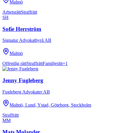
Malmö
Arbetsrätt
Straffrätt
SH
Sofie Herrström
Signatur Advokatbyrå AB
Malmö
Offentlig rätt
Straffrätt
Familjerätt
+
1
Jenny Fugleberg
Fugleberg Advokater AB
Malmö, Lund, Ystad, Göteborg, Stockholm
Straffrätt
MM
Mats Molander