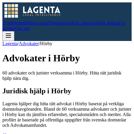
Tvist
Brottmål
Hitta jurist
Företagstvist
Kör rättegång
Sök domar
För
jurister
Om oss
Lagenta
/
Advokater
/
Hörby
Advokater i
Hörby
60 advokater och jurister verksamma i Hörby. Hitta rätt juridisk
hjälp nära dig.
Juridisk hjälp i
Hörby
Lagenta hjälper dig hitta rätt advokat i
Hörby
baserat på verkliga
domstolsavgöranden.
Bland de
60
verksamma advokater och jurister
i
Hörby
kan du jämföra erfarenhet, specialområden och meriter.
Alla
profiler är baserade på offentliga uppgifter från svenska domstolar
och Advokatsamfundet.