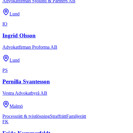
Advokatfirman Sjölund & Partners AB
Lund
IO
Ingrid Olsson
Advokatfirman Proforma AB
Lund
PS
Pernilla Svantesson
Vestra Advokatbyrå AB
Malmö
Processrätt & tvistlösning
Straffrätt
Familjerätt
FK