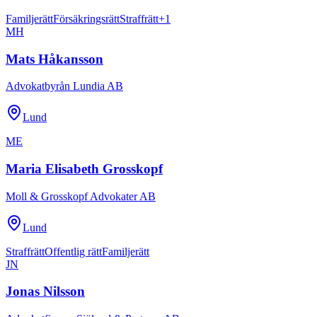
Familjerätt
Försäkringsrätt
Straffrätt
+
1
MH
Mats Håkansson
Advokatbyrån Lundia AB
Lund
ME
Maria Elisabeth Grosskopf
Moll & Grosskopf Advokater AB
Lund
Straffrätt
Offentlig rätt
Familjerätt
JN
Jonas Nilsson