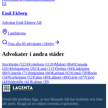
EE
Emil Ekberg
Advokat Emil Ekberg AB
Landskrona
Visa alla
60
advokater i
Hörby
Advokater i andra städer
Stockholm
(
5224
)
Göteborg
(
1126
)
Malmö
(
864
)
Uppsala
(
201
)
Helsingborg
(
201
)
Lund
(
131
)
Örebro
(
94
)
Linköping
(
80
)
Västerås
(
71
)
Jönköping
(
66
)
Karlstad
(
63
)
Umeå
(
58
)
Borås
(
54
)
Norrköping
(
52
)
Falun
(
49
)
Lidingö
(
49
)
Gävle
(
47
)
Växjö
(
44
)
Södertälje
(
41
)
Kalmar
(
39
)
Förstå ditt juridiska läge, se hur liknande fall har bedömts och hitta
rätt jurist. Byggt på en miljon svenska avgöranden.