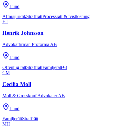
Lund
Affärsjuridik
Straffrätt
Processrätt & tvistlösning
HJ
Henrik Johnsson
Advokatfirman Proforma AB
Lund
Offentlig rätt
Straffrätt
Familjerätt
+
3
CM
Cecilia Moll
Moll & Grosskopf Advokater AB
Lund
Familjerätt
Straffrätt
MH