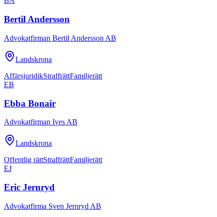
BA
Bertil Andersson
Advokatfirman Bertil Andersson AB
Landskrona
Affärsjuridik
Straffrätt
Familjerätt
EB
Ebba Bonair
Advokatfirman Ives AB
Landskrona
Offentlig rätt
Straffrätt
Familjerätt
EJ
Eric Jernryd
Advokatfirma Sven Jernryd AB