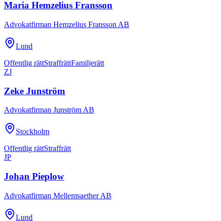
Maria Hemzelius Fransson
Advokatfirman Hemzelius Fransson AB
Lund
Offentlig rätt
Straffrätt
Familjerätt
ZJ
Zeke Junström
Advokatfirman Junström AB
Stockholm
Offentlig rätt
Straffrätt
JP
Johan Pieplow
Advokatfirman Mellemsaether AB
Lund