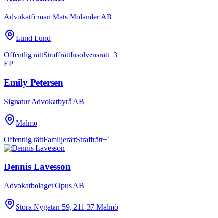
Advokatfirman Mats Molander AB
Lund Lund
Offentlig rätt
Straffrätt
Insolvensrätt
+
3
EP
Emily Petersen
Signatur Advokatbyrå AB
Malmö
Offentlig rätt
Familjerätt
Straffrätt
+
1
Dennis Lavesson
Advokatbolaget Opus AB
Stora Nygatan 59, 211 37 Malmö