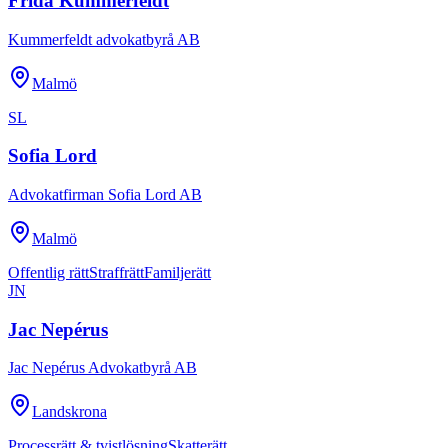
Frida Kummerfeldt
Kummerfeldt advokatbyrå AB
Malmö
SL
Sofia Lord
Advokatfirman Sofia Lord AB
Malmö
Offentlig rätt
Straffrätt
Familjerätt
JN
Jac Nepérus
Jac Nepérus Advokatbyrå AB
Landskrona
Processrätt & tvistlösning
Skatterätt