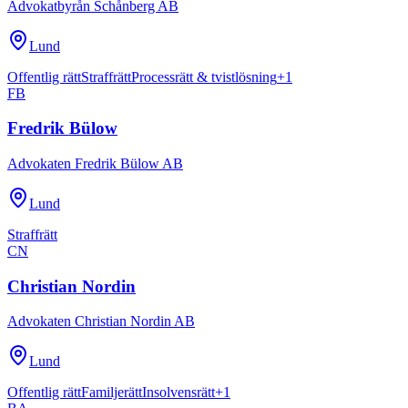
Advokatbyrån Schånberg AB
Lund
Offentlig rätt
Straffrätt
Processrätt & tvistlösning
+
1
FB
Fredrik Bülow
Advokaten Fredrik Bülow AB
Lund
Straffrätt
CN
Christian Nordin
Advokaten Christian Nordin AB
Lund
Offentlig rätt
Familjerätt
Insolvensrätt
+
1