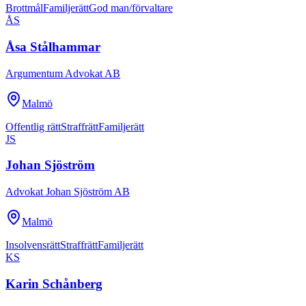
Brottmål
Familjerätt
God man/förvaltare
ÅS
Åsa Stålhammar
Argumentum Advokat AB
Malmö
Offentlig rätt
Straffrätt
Familjerätt
JS
Johan Sjöström
Advokat Johan Sjöström AB
Malmö
Insolvensrätt
Straffrätt
Familjerätt
KS
Karin Schånberg