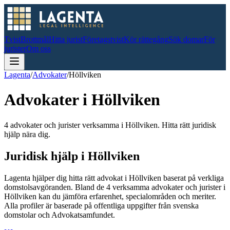
Tvist
Brottmål
Hitta jurist
Företagstvist
Kör rättegång
Sök domar
För
jurister
Om oss
Lagenta
/
Advokater
/
Höllviken
Advokater i
Höllviken
4 advokater och jurister verksamma i Höllviken. Hitta rätt juridisk
hjälp nära dig.
Juridisk hjälp i
Höllviken
Lagenta hjälper dig hitta rätt advokat i
Höllviken
baserat på verkliga
domstolsavgöranden.
Bland de
4
verksamma advokater och jurister i
Höllviken
kan du jämföra erfarenhet, specialområden och meriter.
Alla profiler är baserade på offentliga uppgifter från svenska
domstolar och Advokatsamfundet.