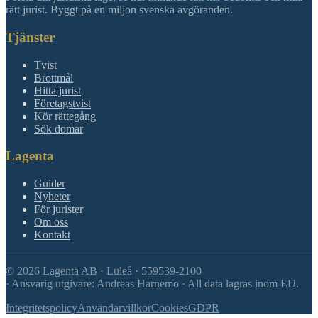
rätt jurist. Byggt på en miljon svenska avgöranden.
Tjänster
Tvist
Brottmål
Hitta jurist
Företagstvist
Kör rättegång
Sök domar
Lagenta
Guider
Nyheter
För jurister
Om oss
Kontakt
©
2026
Lagenta AB · Luleå · 559539-2100
·
Ansvarig utgivare: Andreas Harnemo · All data lagras inom EU.
Integritetspolicy
Användarvillkor
Cookies
GDPR