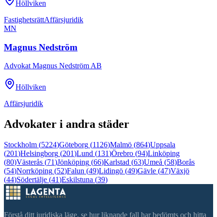
Höllviken
Fastighetsrätt
Affärsjuridik
MN
Magnus Nedström
Advokat Magnus Nedström AB
Höllviken
Affärsjuridik
Advokater i andra städer
Stockholm
(
5224
)
Göteborg
(
1126
)
Malmö
(
864
)
Uppsala
(
201
)
Helsingborg
(
201
)
Lund
(
131
)
Örebro
(
94
)
Linköping
(
80
)
Västerås
(
71
)
Jönköping
(
66
)
Karlstad
(
63
)
Umeå
(
58
)
Borås
(
54
)
Norrköping
(
52
)
Falun
(
49
)
Lidingö
(
49
)
Gävle
(
47
)
Växjö
(
44
)
Södertälje
(
41
)
Eskilstuna
(
39
)
Förstå ditt juridiska läge, se hur liknande fall har bedömts och hitta