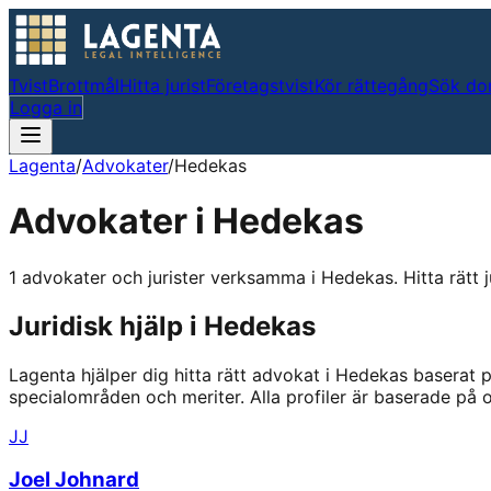
Tvist
Brottmål
Hitta jurist
Företagstvist
Kör rättegång
Sök do
Logga in
Lagenta
/
Advokater
/
Hedekas
Advokater i
Hedekas
1 advokater och jurister verksamma i Hedekas. Hitta rätt ju
Juridisk hjälp i
Hedekas
Lagenta hjälper dig hitta rätt advokat i
Hedekas
baserat p
specialområden och meriter.
Alla profiler är baserade på
JJ
Joel Johnard