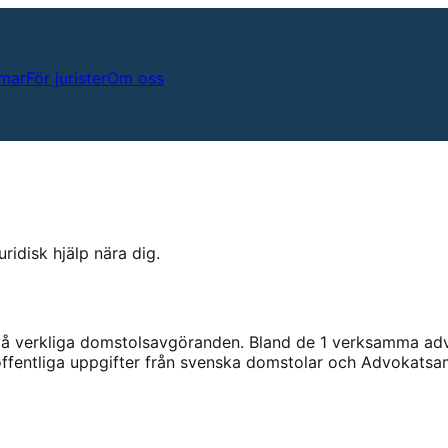
mar
För jurister
Om oss
ridisk hjälp nära dig.
å verkliga domstolsavgöranden.
Bland de
1
verksamma advo
 offentliga uppgifter från svenska domstolar och Advokatsa