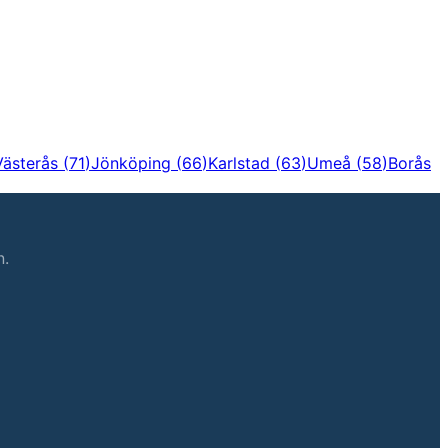
Västerås
(
71
)
Jönköping
(
66
)
Karlstad
(
63
)
Umeå
(
58
)
Borås
n.