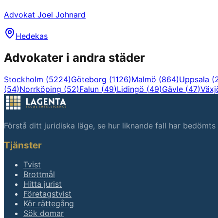
Advokat Joel Johnard
Hedekas
Advokater i andra städer
Stockholm
(
5224
)
Göteborg
(
1126
)
Malmö
(
864
)
Uppsala
(
(
54
)
Norrköping
(
52
)
Falun
(
49
)
Lidingö
(
49
)
Gävle
(
47
)
Växj
Förstå ditt juridiska läge, se hur liknande fall har bedömt
Tjänster
Tvist
Brottmål
Hitta jurist
Företagstvist
Kör rättegång
Sök domar