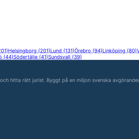
201
)
Helsingborg
(
201
)
Lund
(
131
)
Örebro
(
94
)
Linköping
(
80
)
ö
(
44
)
Södertälje
(
41
)
Sundsvall
(
39
)
s och hitta rätt jurist. Byggt på en miljon svenska avgörande