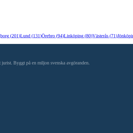
gborg
(
201
)
Lund
(
131
)
Örebro
(
94
)
Linköping
(
80
)
Västerås
(
71
)
Jönköpi
ätt jurist. Byggt på en miljon svenska avgöranden.