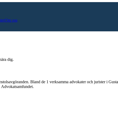
ster
Om oss
nära dig.
mstolsavgöranden.
Bland de
1
verksamma advokater och jurister i
Gusta
och Advokatsamfundet.