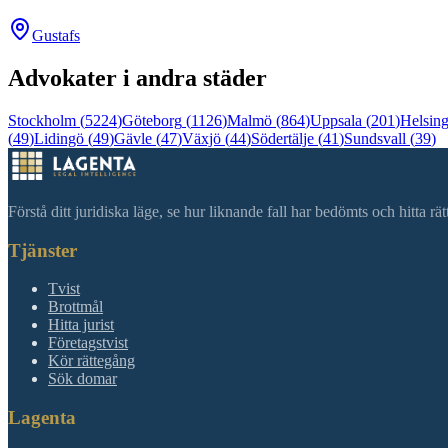
Gustafs
Advokater i andra städer
Stockholm
(
5224
)
Göteborg
(
1126
)
Malmö
(
864
)
Uppsala
(
201
)
Helsin
(
49
)
Lidingö
(
49
)
Gävle
(
47
)
Växjö
(
44
)
Södertälje
(
41
)
Sundsvall
(
39
)
Förstå ditt juridiska läge, se hur liknande fall har bedömts och hitta r
Tjänster
Tvist
Brottmål
Hitta jurist
Företagstvist
Kör rättegång
Sök domar
Lagenta