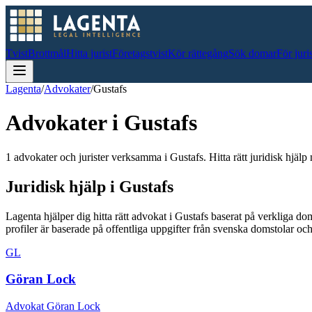
Tvist
Brottmål
Hitta jurist
Företagstvist
Kör rättegång
Sök domar
För juri
Lagenta
/
Advokater
/
Gustafs
Advokater i
Gustafs
1 advokater och jurister verksamma i Gustafs. Hitta rätt juridisk hjälp 
Juridisk hjälp i
Gustafs
Lagenta hjälper dig hitta rätt advokat i
Gustafs
baserat på verkliga do
profiler är baserade på offentliga uppgifter från svenska domstolar 
GL
Göran Lock
Advokat Göran Lock