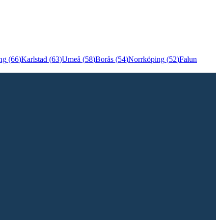
ng
(
66
)
Karlstad
(
63
)
Umeå
(
58
)
Borås
(
54
)
Norrköping
(
52
)
Falun