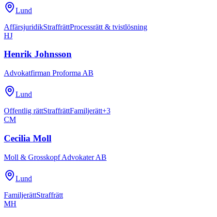
Lund
Affärsjuridik
Straffrätt
Processrätt & tvistlösning
HJ
Henrik Johnsson
Advokatfirman Proforma AB
Lund
Offentlig rätt
Straffrätt
Familjerätt
+
3
CM
Cecilia Moll
Moll & Grosskopf Advokater AB
Lund
Familjerätt
Straffrätt
MH