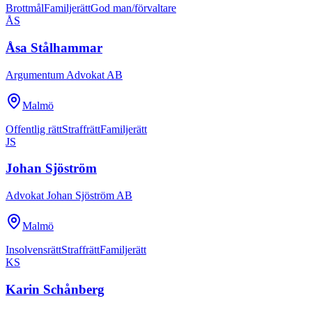
Brottmål
Familjerätt
God man/förvaltare
ÅS
Åsa Stålhammar
Argumentum Advokat AB
Malmö
Offentlig rätt
Straffrätt
Familjerätt
JS
Johan Sjöström
Advokat Johan Sjöström AB
Malmö
Insolvensrätt
Straffrätt
Familjerätt
KS
Karin Schånberg