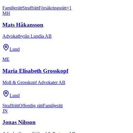
Familjerätt
Straffrätt
Försäkringsrätt
+
1
MH
Mats Håkansson
Advokatbyrån Lundia AB
Lund
ME
Maria Elisabeth Grosskopf
Moll & Grosskopf Advokater AB
Lund
Straffrätt
Offentlig rätt
Familjerätt
JN
Jonas Nilsson