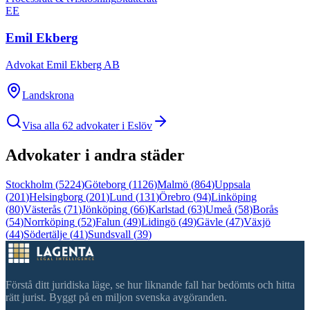
EE
Emil Ekberg
Advokat Emil Ekberg AB
Landskrona
Visa alla
62
advokater i
Eslöv
Advokater i andra städer
Stockholm
(
5224
)
Göteborg
(
1126
)
Malmö
(
864
)
Uppsala
(
201
)
Helsingborg
(
201
)
Lund
(
131
)
Örebro
(
94
)
Linköping
(
80
)
Västerås
(
71
)
Jönköping
(
66
)
Karlstad
(
63
)
Umeå
(
58
)
Borås
(
54
)
Norrköping
(
52
)
Falun
(
49
)
Lidingö
(
49
)
Gävle
(
47
)
Växjö
(
44
)
Södertälje
(
41
)
Sundsvall
(
39
)
Förstå ditt juridiska läge, se hur liknande fall har bedömts och hitta
rätt jurist. Byggt på en miljon svenska avgöranden.