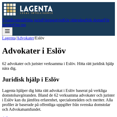
Tvist
Brottmål
Hitta jurist
Företagstvist
Kör rättegång
Sök domar
För
jurister
Om oss
Lagenta
/
Advokater
/
Eslöv
Advokater i
Eslöv
62 advokater och jurister verksamma i Eslöv. Hitta rätt juridisk hjälp
nära dig.
Juridisk hjälp i
Eslöv
Lagenta hjälper dig hitta rätt advokat i
Eslöv
baserat på verkliga
domstolsavgöranden.
Bland de
62
verksamma advokater och jurister
i
Eslöv
kan du jämföra erfarenhet, specialområden och meriter.
Alla
profiler är baserade på offentliga uppgifter från svenska domstolar
och Advokatsamfundet.