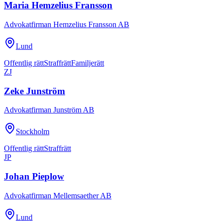
Maria Hemzelius Fransson
Advokatfirman Hemzelius Fransson AB
Lund
Offentlig rätt
Straffrätt
Familjerätt
ZJ
Zeke Junström
Advokatfirman Junström AB
Stockholm
Offentlig rätt
Straffrätt
JP
Johan Pieplow
Advokatfirman Mellemsaether AB
Lund