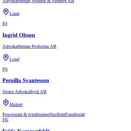
Advokatfirman Sjölund & Partners AB
Lund
IO
Ingrid Olsson
Advokatfirman Proforma AB
Lund
PS
Pernilla Svantesson
Vestra Advokatbyrå AB
Malmö
Processrätt & tvistlösning
Straffrätt
Familjerätt
FK