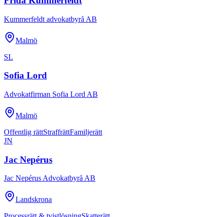
Frida Kummerfeldt
Kummerfeldt advokatbyrå AB
Malmö
SL
Sofia Lord
Advokatfirman Sofia Lord AB
Malmö
Offentlig rätt
Straffrätt
Familjerätt
JN
Jac Nepérus
Jac Nepérus Advokatbyrå AB
Landskrona
Processrätt & tvistlösning
Skatterätt