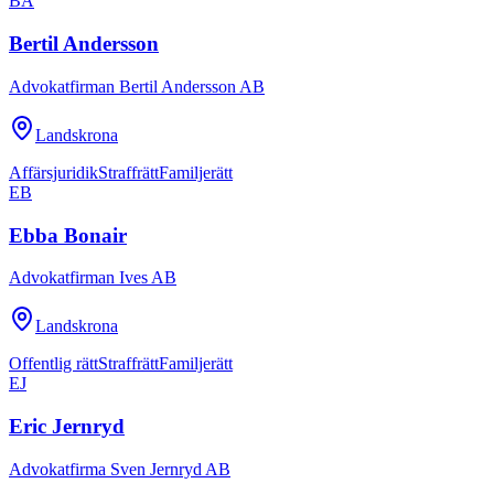
BA
Bertil Andersson
Advokatfirman Bertil Andersson AB
Landskrona
Affärsjuridik
Straffrätt
Familjerätt
EB
Ebba Bonair
Advokatfirman Ives AB
Landskrona
Offentlig rätt
Straffrätt
Familjerätt
EJ
Eric Jernryd
Advokatfirma Sven Jernryd AB