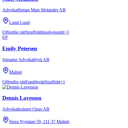
Advokatfirman Mats Molander AB
Lund Lund
Offentlig rätt
Straffrätt
Insolvensrätt
+
3
EP
Emily Petersen
Signatur Advokatbyrå AB
Malmö
Offentlig rätt
Familjerätt
Straffrätt
+
1
Dennis Lavesson
Advokatbolaget Opus AB
Stora Nygatan 59, 211 37 Malmö