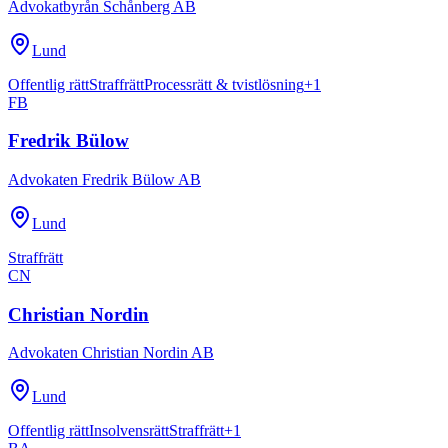
Advokatbyrån Schånberg AB
Lund
Offentlig rätt
Straffrätt
Processrätt & tvistlösning
+
1
FB
Fredrik Bülow
Advokaten Fredrik Bülow AB
Lund
Straffrätt
CN
Christian Nordin
Advokaten Christian Nordin AB
Lund
Offentlig rätt
Insolvensrätt
Straffrätt
+
1