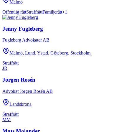
Malmö
Offentlig rätt
Straffrätt
Familjerätt
+
1
Jenny Fugleberg
Fugleberg Advokater AB
Malmö, Lund, Ystad, Göteborg, Stockholm
Straffrätt
JR
Jörgen Rosén
Advokat Jörgen Rosén AB
Landskrona
Straffrätt
MM
Mats Molander