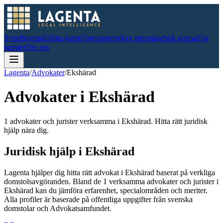
Tvist
Brottmål
Hitta jurist
Företagstvist
Kör rättegång
Sök domar
För
jurister
Om oss
Lagenta
/
Advokater
/
Ekshärad
Advokater i
Ekshärad
1 advokater och jurister verksamma i Ekshärad. Hitta rätt juridisk
hjälp nära dig.
Juridisk hjälp i
Ekshärad
Lagenta hjälper dig hitta rätt advokat i
Ekshärad
baserat på verkliga
domstolsavgöranden.
Bland de
1
verksamma advokater och jurister i
Ekshärad
kan du jämföra erfarenhet, specialområden och meriter.
Alla profiler är baserade på offentliga uppgifter från svenska
domstolar och Advokatsamfundet.