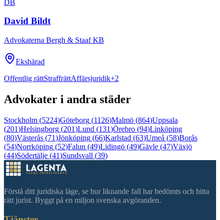
DB
David Bildt
Advokaterna Bergh & Staaf KB
Ekshärad
Offentlig rätt
Straffrätt
Affärsjuridik
+
2
Advokater i andra städer
Stockholm
(
5224
)
Göteborg
(
1126
)
Malmö
(
864
)
Uppsala
(
201
)
Helsingborg
(
201
)
Lund
(
131
)
Örebro
(
94
)
Linköping
(
80
)
Västerås
(
71
)
Jönköping
(
66
)
Karlstad
(
63
)
Umeå
(
58
)
Borås
(
54
)
Norrköping
(
52
)
Falun
(
49
)
Lidingö
(
49
)
Gävle
(
47
)
Växjö
(
44
)
Södertälje
(
41
)
Sundsvall
(
39
)
Förstå ditt juridiska läge, se hur liknande fall har bedömts och hitta
rätt jurist. Byggt på en miljon svenska avgöranden.
Tjänster