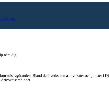
ster
Om oss
lp nära dig.
 domstolsavgöranden.
Bland de
9
verksamma advokater och jurister i
Dj
och Advokatsamfundet.