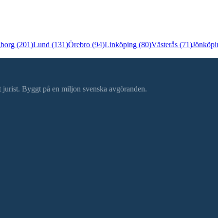
gborg
(
201
)
Lund
(
131
)
Örebro
(
94
)
Linköping
(
80
)
Västerås
(
71
)
Jönköpi
ätt jurist. Byggt på en miljon svenska avgöranden.