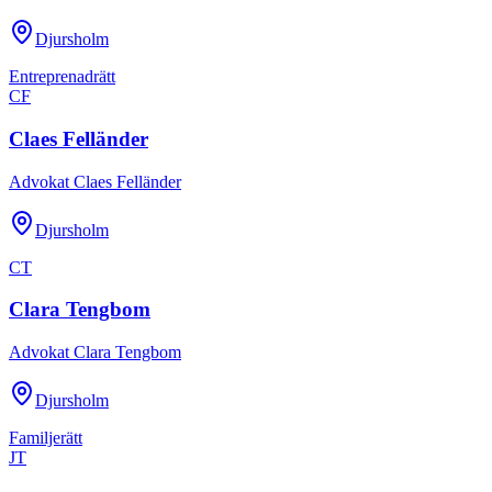
Djursholm
Entreprenadrätt
CF
Claes Felländer
Advokat Claes Felländer
Djursholm
CT
Clara Tengbom
Advokat Clara Tengbom
Djursholm
Familjerätt
JT