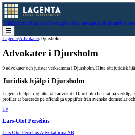
Tvist
Brottmål
Hitta jurist
Företagstvist
Kör rättegång
Sök domar
För juri
Lagenta
/
Advokater
/
Djursholm
Advokater i
Djursholm
9 advokater och jurister verksamma i Djursholm. Hitta rätt juridisk hjä
Juridisk hjälp i
Djursholm
Lagenta hjälper dig hitta rätt advokat i
Djursholm
baserat på verkliga
profiler är baserade på offentliga uppgifter från svenska domstolar 
LP
Lars-Olof Persélius
Lars Olof Perselius Advokatfirma AB