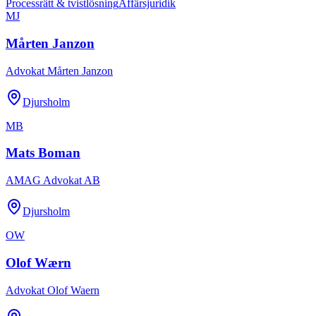
Processrätt & tvistlösning
Affärsjuridik
MJ
Mårten Janzon
Advokat Mårten Janzon
Djursholm
MB
Mats Boman
AMAG Advokat AB
Djursholm
OW
Olof Wærn
Advokat Olof Waern