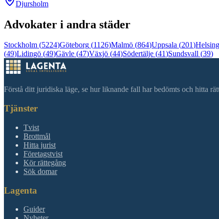
Djursholm
Advokater i andra städer
Stockholm
(
5224
)
Göteborg
(
1126
)
Malmö
(
864
)
Uppsala
(
201
)
Helsin
(
49
)
Lidingö
(
49
)
Gävle
(
47
)
Växjö
(
44
)
Södertälje
(
41
)
Sundsvall
(
39
)
Förstå ditt juridiska läge, se hur liknande fall har bedömts och hitta r
Tjänster
Tvist
Brottmål
Hitta jurist
Företagstvist
Kör rättegång
Sök domar
Lagenta
Guider
Nyheter