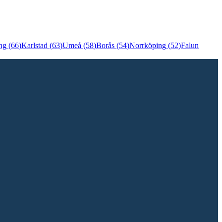
ng
(
66
)
Karlstad
(
63
)
Umeå
(
58
)
Borås
(
54
)
Norrköping
(
52
)
Falun