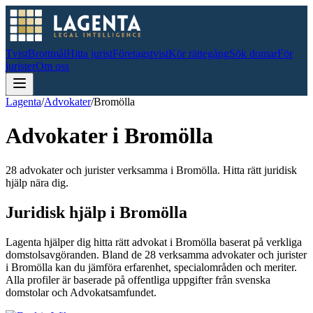
Tvist
Brottmål
Hitta jurist
Företagstvist
Kör rättegång
Sök domar
För
jurister
Om oss
Lagenta
/
Advokater
/
Bromölla
Advokater i
Bromölla
28 advokater och jurister verksamma i Bromölla. Hitta rätt juridisk
hjälp nära dig.
Juridisk hjälp i
Bromölla
Lagenta hjälper dig hitta rätt advokat i
Bromölla
baserat på verkliga
domstolsavgöranden.
Bland de
28
verksamma advokater och jurister
i
Bromölla
kan du jämföra erfarenhet, specialområden och meriter.
Alla profiler är baserade på offentliga uppgifter från svenska
domstolar och Advokatsamfundet.