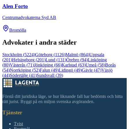
Alen Forto
Centrumadvokaterna Syd AB
Bromölla
Advokater i andra städer
Stockholm
(
5224
)
Göteborg
(
1126
)
Malmö
(
864
)
Uppsala
(
201
)
Helsingborg
(
201
)
Lund
(
131
)
Örebro
(
94
)
Linköping
(
80
)
Västerås
(
71
)
Jönköping
(
66
)
Karlstad
(
63
)
Umeå
(
58
)
Borås
(
54
)
Norrköping
(
52
)
Falun
(
49
)
Lidingö
(
49
)
Gävle
(
47
)
Växjö
(
44
)
Södertälje
(
41
)
Sundsvall
(
39
)
Förstå ditt juridiska läge, se hur liknande fall har bedömts och hitta
rätt jurist. Byggt på en miljon svenska avgöranden.
Tjänster
Tvist
Brottmål