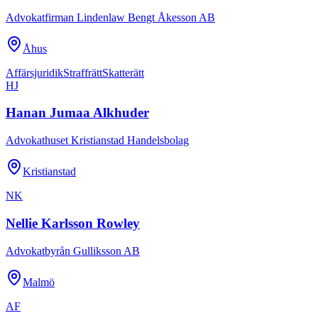
Advokatfirman Lindenlaw Bengt Åkesson AB
Åhus
Affärsjuridik
Straffrätt
Skatterätt
HJ
Hanan Jumaa Alkhuder
Advokathuset Kristianstad Handelsbolag
Kristianstad
NK
Nellie Karlsson Rowley
Advokatbyrån Gulliksson AB
Malmö
AF