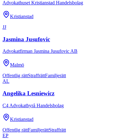
Advokathuset Kristianstad Handelsbolag
Kristianstad
JJ
Jasmina Jusufovic
Advokatfirman Jasmina Jusufovic AB
Malmö
Offentlig rätt
Straffrätt
Familjerätt
AL
Angelika Lesniewicz
C4 Advokatbyrå Handelsbolag
Kristianstad
Offentlig rätt
Familjerätt
Straffrätt
EP