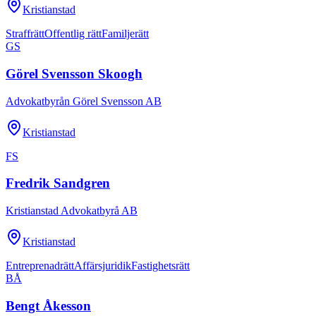
Kristianstad
Straffrätt
Offentlig rätt
Familjerätt
GS
Görel Svensson Skoogh
Advokatbyrån Görel Svensson AB
Kristianstad
FS
Fredrik Sandgren
Kristianstad Advokatbyrå AB
Kristianstad
Entreprenadrätt
Affärsjuridik
Fastighetsrätt
BÅ
Bengt Åkesson