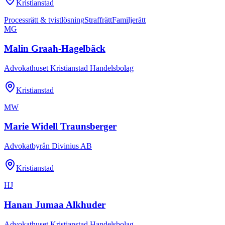
Kristianstad
Processrätt & tvistlösning
Straffrätt
Familjerätt
MG
Malin Graah-Hagelbäck
Advokathuset Kristianstad Handelsbolag
Kristianstad
MW
Marie Widell Traunsberger
Advokatbyrån Divinius AB
Kristianstad
HJ
Hanan Jumaa Alkhuder
Advokathuset Kristianstad Handelsbolag