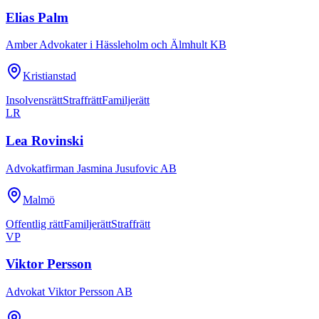
Elias Palm
Amber Advokater i Hässleholm och Älmhult KB
Kristianstad
Insolvensrätt
Straffrätt
Familjerätt
LR
Lea Rovinski
Advokatfirman Jasmina Jusufovic AB
Malmö
Offentlig rätt
Familjerätt
Straffrätt
VP
Viktor Persson
Advokat Viktor Persson AB