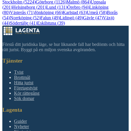
Stockholm
(
5224
)
Göteborg
(
1126
)
Malmö
(
864
)
Uppsala
(
201
)
Helsingborg
(
201
)
Lund
(
131
)
Örebro
(
94
)
Linköping
(
80
)
Västerås
(
71
)
Jönköping
(
66
)
Karlstad
(
63
)
Umeå
(
58
)
Borås
(
54
)
Norrköping
(
52
)
Falun
(
49
)
Lidingö
(
49
)
Gävle
(
47
)
Växjö
(
44
)
Södertälje
(
41
)
Eskilstuna
(
39
)
Förstå ditt juridiska läge, se hur liknande fall har bedömts och hitta
rätt jurist. Byggt på en miljon svenska avgöranden.
Tjänster
Tvist
Brottmål
Hitta jurist
Företagstvist
Kör rättegång
Sök domar
Lagenta
Guider
Nyheter