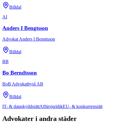
Billdal
AI
Anders I Bengtsson
Advokat Anders I Bengtsson
Billdal
BB
Bo Berndtsson
BoB Advokatbyrå AB
Billdal
IT- & dataskyddsrätt
Affärsjuridik
EU- & konkurrensrätt
Advokater i andra städer