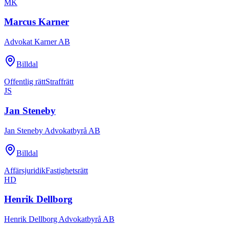
MK
Marcus Karner
Advokat Karner AB
Billdal
Offentlig rätt
Straffrätt
JS
Jan Steneby
Jan Steneby Advokatbyrå AB
Billdal
Affärsjuridik
Fastighetsrätt
HD
Henrik Dellborg
Henrik Dellborg Advokatbyrå AB