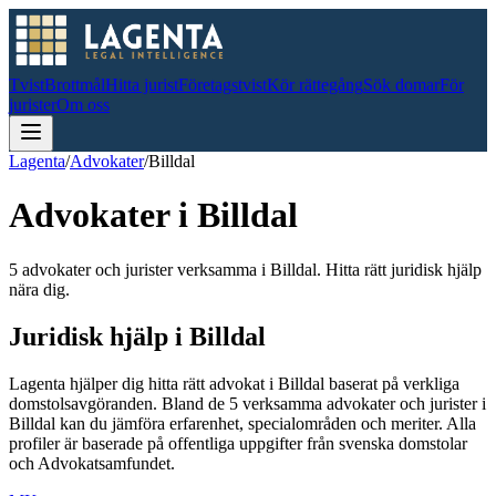
Tvist
Brottmål
Hitta jurist
Företagstvist
Kör rättegång
Sök domar
För
jurister
Om oss
Lagenta
/
Advokater
/
Billdal
Advokater i
Billdal
5 advokater och jurister verksamma i Billdal. Hitta rätt juridisk hjälp
nära dig.
Juridisk hjälp i
Billdal
Lagenta hjälper dig hitta rätt advokat i
Billdal
baserat på verkliga
domstolsavgöranden.
Bland de
5
verksamma advokater och jurister i
Billdal
kan du jämföra erfarenhet, specialområden och meriter.
Alla
profiler är baserade på offentliga uppgifter från svenska domstolar
och Advokatsamfundet.