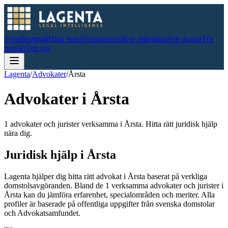
Tvist
Brottmål
Hitta jurist
Företagstvist
Kör rättegång
Sök domar
För
jurister
Om oss
Lagenta
/
Advokater
/
Årsta
Advokater i
Årsta
1 advokater och jurister verksamma i Årsta. Hitta rätt juridisk hjälp
nära dig.
Juridisk hjälp i
Årsta
Lagenta hjälper dig hitta rätt advokat i
Årsta
baserat på verkliga
domstolsavgöranden.
Bland de
1
verksamma advokater och jurister i
Årsta
kan du jämföra erfarenhet, specialområden och meriter.
Alla
profiler är baserade på offentliga uppgifter från svenska domstolar
och Advokatsamfundet.