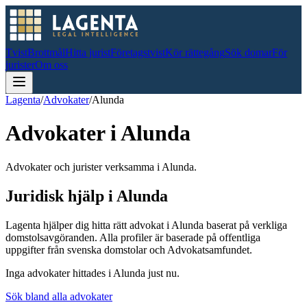
Tvist
Brottmål
Hitta jurist
Företagstvist
Kör rättegång
Sök domar
För
jurister
Om oss
Lagenta
/
Advokater
/
Alunda
Advokater i
Alunda
Advokater och jurister verksamma i Alunda.
Juridisk hjälp i
Alunda
Lagenta hjälper dig hitta rätt advokat i
Alunda
baserat på verkliga
domstolsavgöranden.
Alla profiler är baserade på offentliga
uppgifter från svenska domstolar och Advokatsamfundet.
Inga advokater hittades i
Alunda
just nu.
Sök bland alla advokater