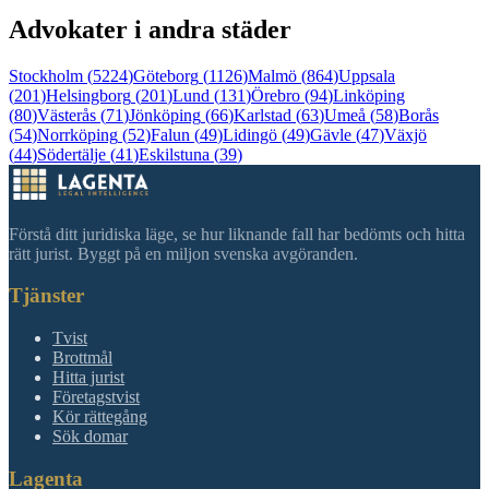
Advokater i andra städer
Stockholm
(
5224
)
Göteborg
(
1126
)
Malmö
(
864
)
Uppsala
(
201
)
Helsingborg
(
201
)
Lund
(
131
)
Örebro
(
94
)
Linköping
(
80
)
Västerås
(
71
)
Jönköping
(
66
)
Karlstad
(
63
)
Umeå
(
58
)
Borås
(
54
)
Norrköping
(
52
)
Falun
(
49
)
Lidingö
(
49
)
Gävle
(
47
)
Växjö
(
44
)
Södertälje
(
41
)
Eskilstuna
(
39
)
Förstå ditt juridiska läge, se hur liknande fall har bedömts och hitta
rätt jurist. Byggt på en miljon svenska avgöranden.
Tjänster
Tvist
Brottmål
Hitta jurist
Företagstvist
Kör rättegång
Sök domar
Lagenta