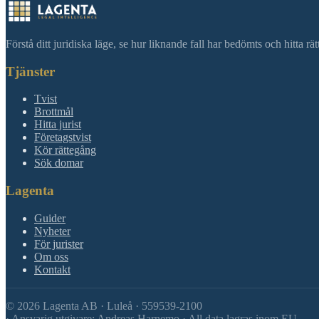
Förstå ditt juridiska läge, se hur liknande fall har bedömts och hitta r
Tjänster
Tvist
Brottmål
Hitta jurist
Företagstvist
Kör rättegång
Sök domar
Lagenta
Guider
Nyheter
För jurister
Om oss
Kontakt
©
2026
Lagenta AB · Luleå · 559539-2100
·
Ansvarig utgivare: Andreas Harnemo · All data lagras inom EU.