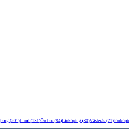
gborg
(
201
)
Lund
(
131
)
Örebro
(
94
)
Linköping
(
80
)
Västerås
(
71
)
Jönköpi