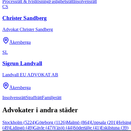
Processrätt & tvistlösning
Fastighetsrätt
Insolvensrätt
CS
Christer Sandberg
Advokat Christer Sandberg
Åkersberga
SL
Sigrun Landvall
Landvall EU ADVOKAT AB
Åkersberga
Insolvensrätt
Straffrätt
Familjerätt
Advokater i andra städer
Stockholm
(
5224
)
Göteborg
(
1126
)
Malmö
(
864
)
Uppsala
(
201
)
Helsin
(
49
)
Lidingö
(
49
)
Gävle
(
47
)
Växjö
(
44
)
Södertälje
(
41
)
Eskilstuna
(
39
)