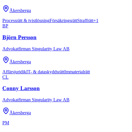
Åkersberga
Processrätt & tvistlösning
Försäkringsrätt
Straffrätt
+
1
BP
Björn Persson
Advokatfirman Singularity Law AB
Åkersberga
Affärsjuridik
IT- & dataskyddsrätt
Immaterialrätt
CL
Conny Larsson
Advokatfirman Singularity Law AB
Åkersberga
PM