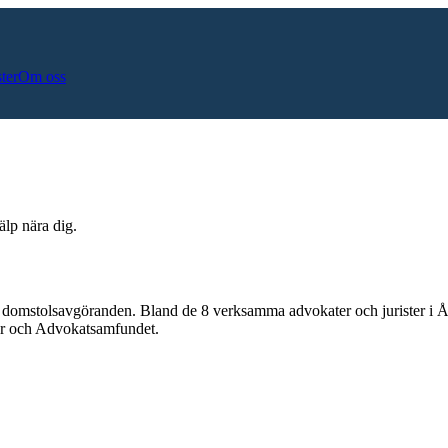
ster
Om oss
älp nära dig.
a domstolsavgöranden.
Bland de
8
verksamma advokater och jurister i
Å
lar och Advokatsamfundet.