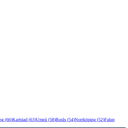
ng
(
66
)
Karlstad
(
63
)
Umeå
(
58
)
Borås
(
54
)
Norrköping
(
52
)
Falun