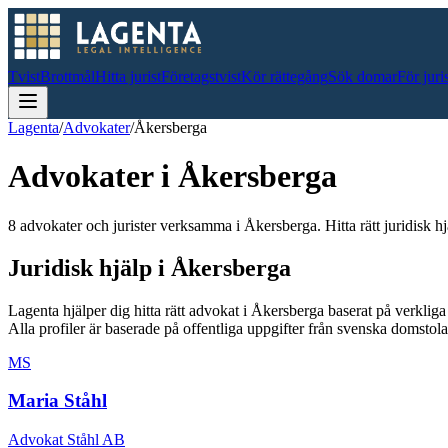
Tvist
Brottmål
Hitta jurist
Företagstvist
Kör rättegång
Sök domar
För juri
Lagenta
/
Advokater
/
Åkersberga
Advokater i
Åkersberga
8 advokater och jurister verksamma i Åkersberga. Hitta rätt juridisk hj
Juridisk hjälp i
Åkersberga
Lagenta hjälper dig hitta rätt advokat i
Åkersberga
baserat på verklig
Alla profiler är baserade på offentliga uppgifter från svenska domsto
MS
Maria Ståhl
Advokat Ståhl AB