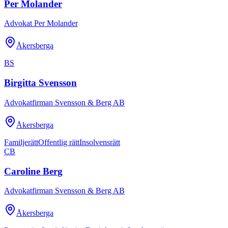
Per Molander
Advokat Per Molander
Åkersberga
BS
Birgitta Svensson
Advokatfirman Svensson & Berg AB
Åkersberga
Familjerätt
Offentlig rätt
Insolvensrätt
CB
Caroline Berg
Advokatfirman Svensson & Berg AB
Åkersberga