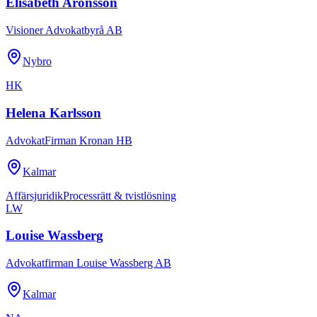
Elisabeth Aronsson
Visioner Advokatbyrå AB
Nybro
HK
Helena Karlsson
AdvokatFirman Kronan HB
Kalmar
Affärsjuridik
Processrätt & tvistlösning
LW
Louise Wassberg
Advokatfirman Louise Wassberg AB
Kalmar