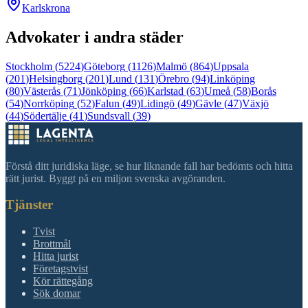
Karlskrona
Advokater i andra städer
Stockholm
(
5224
)
Göteborg
(
1126
)
Malmö
(
864
)
Uppsala
(
201
)
Helsingborg
(
201
)
Lund
(
131
)
Örebro
(
94
)
Linköping
(
80
)
Västerås
(
71
)
Jönköping
(
66
)
Karlstad
(
63
)
Umeå
(
58
)
Borås
(
54
)
Norrköping
(
52
)
Falun
(
49
)
Lidingö
(
49
)
Gävle
(
47
)
Växjö
(
44
)
Södertälje
(
41
)
Sundsvall
(
39
)
Förstå ditt juridiska läge, se hur liknande fall har bedömts och hitta
rätt jurist. Byggt på en miljon svenska avgöranden.
Tjänster
Tvist
Brottmål
Hitta jurist
Företagstvist
Kör rättegång
Sök domar