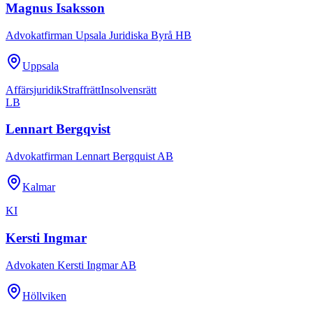
Magnus Isaksson
Advokatfirman Upsala Juridiska Byrå HB
Uppsala
Affärsjuridik
Straffrätt
Insolvensrätt
LB
Lennart Bergqvist
Advokatfirman Lennart Bergquist AB
Kalmar
KI
Kersti Ingmar
Advokaten Kersti Ingmar AB
Höllviken