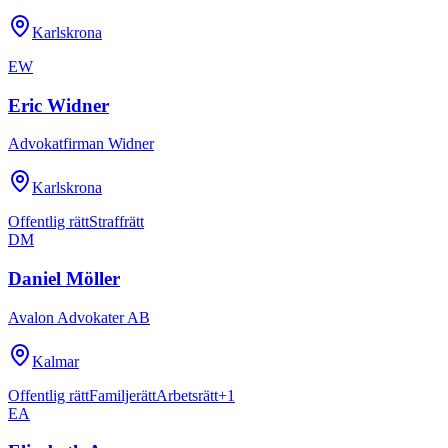
Karlskrona
EW
Eric Widner
Advokatfirman Widner
Karlskrona
Offentlig rätt
Straffrätt
DM
Daniel Möller
Avalon Advokater AB
Kalmar
Offentlig rätt
Familjerätt
Arbetsrätt
+
1
EA