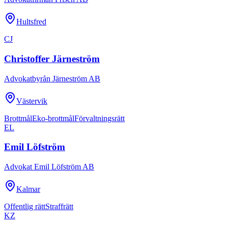
Hultsfred
CJ
Christoffer Järneström
Advokatbyrån Järneström AB
Västervik
Brottmål
Eko-brottmål
Förvaltningsrätt
EL
Emil Löfström
Advokat Emil Löfström AB
Kalmar
Offentlig rätt
Straffrätt
KZ