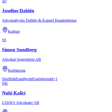
JD
Josefine Dahlén
Advokatbyrån Dahlén & Kappel Handelsbolag
Kalmar
SS
Simon Sundberg
Advokat Segerström AB
Karlskrona
Straffrätt
Familjerätt
Fastighetsrätt
+
1
NK
Nuhi Kalici
LEKKS Advokater AB