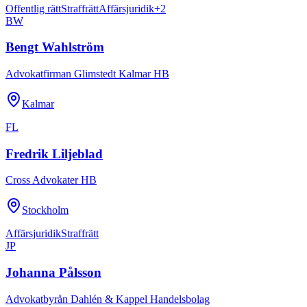
Offentlig rätt
Straffrätt
Affärsjuridik
+
2
BW
Bengt Wahlström
Advokatfirman Glimstedt Kalmar HB
Kalmar
FL
Fredrik Liljeblad
Cross Advokater HB
Stockholm
Affärsjuridik
Straffrätt
JP
Johanna Pålsson
Advokatbyrån Dahlén & Kappel Handelsbolag