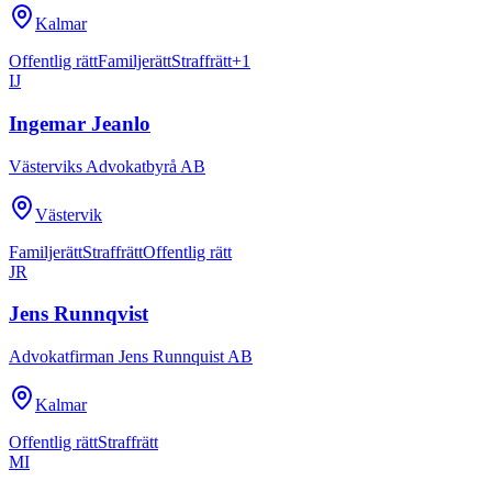
Kalmar
Offentlig rätt
Familjerätt
Straffrätt
+
1
IJ
Ingemar Jeanlo
Västerviks Advokatbyrå AB
Västervik
Familjerätt
Straffrätt
Offentlig rätt
JR
Jens Runnqvist
Advokatfirman Jens Runnquist AB
Kalmar
Offentlig rätt
Straffrätt
MI