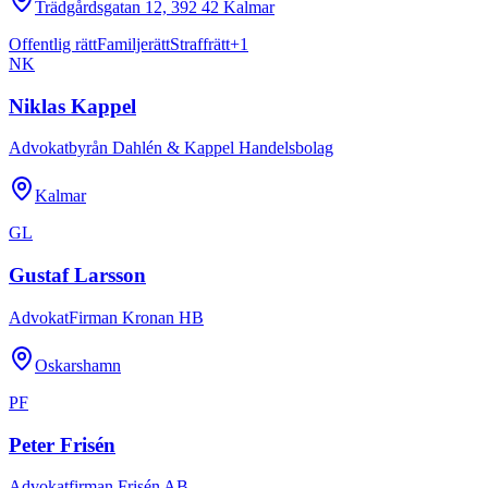
Trädgårdsgatan 12, 392 42 Kalmar
Offentlig rätt
Familjerätt
Straffrätt
+
1
NK
Niklas Kappel
Advokatbyrån Dahlén & Kappel Handelsbolag
Kalmar
GL
Gustaf Larsson
AdvokatFirman Kronan HB
Oskarshamn
PF
Peter Frisén
Advokatfirman Frisén AB