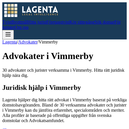
Tvist
Brottmål
Hitta jurist
Företagstvist
Kör rättegång
Sök domar
För
jurister
Om oss
Lagenta
/
Advokater
/
Vimmerby
Advokater i
Vimmerby
30 advokater och jurister verksamma i Vimmerby. Hitta rätt juridisk
hjälp nära dig.
Juridisk hjälp i
Vimmerby
Lagenta hjälper dig hitta rätt advokat i
Vimmerby
baserat på verkliga
domstolsavgöranden.
Bland de
30
verksamma advokater och jurister
i
Vimmerby
kan du jämföra erfarenhet, specialområden och meriter.
Alla profiler är baserade på offentliga uppgifter från svenska
domstolar och Advokatsamfundet.