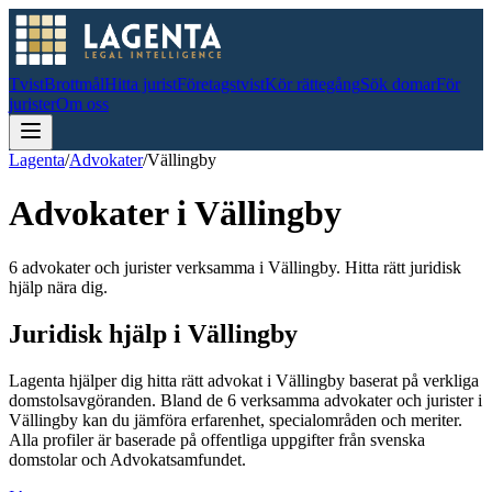
Tvist
Brottmål
Hitta jurist
Företagstvist
Kör rättegång
Sök domar
För
jurister
Om oss
Lagenta
/
Advokater
/
Vällingby
Advokater i
Vällingby
6 advokater och jurister verksamma i Vällingby. Hitta rätt juridisk
hjälp nära dig.
Juridisk hjälp i
Vällingby
Lagenta hjälper dig hitta rätt advokat i
Vällingby
baserat på verkliga
domstolsavgöranden.
Bland de
6
verksamma advokater och jurister i
Vällingby
kan du jämföra erfarenhet, specialområden och meriter.
Alla profiler är baserade på offentliga uppgifter från svenska
domstolar och Advokatsamfundet.