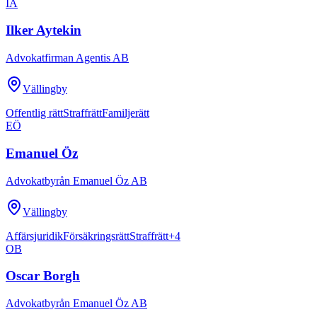
IA
Ilker Aytekin
Advokatfirman Agentis AB
Vällingby
Offentlig rätt
Straffrätt
Familjerätt
EÖ
Emanuel Öz
Advokatbyrån Emanuel Öz AB
Vällingby
Affärsjuridik
Försäkringsrätt
Straffrätt
+
4
OB
Oscar Borgh
Advokatbyrån Emanuel Öz AB