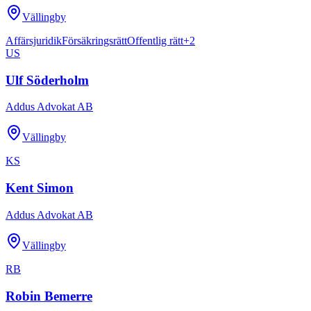
Vällingby
Affärsjuridik
Försäkringsrätt
Offentlig rätt
+
2
US
Ulf Söderholm
Addus Advokat AB
Vällingby
KS
Kent Simon
Addus Advokat AB
Vällingby
RB
Robin Bemerre