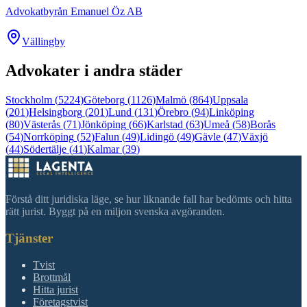
Advokatbyrån Emanuel Öz AB
Vällingby
Advokater i andra städer
Stockholm
(
5224
)
Göteborg
(
1126
)
Malmö
(
864
)
Uppsala
(
201
)
Helsingborg
(
201
)
Lund
(
131
)
Örebro
(
94
)
Linköping
(
80
)
Västerås
(
71
)
Jönköping
(
66
)
Karlstad
(
63
)
Umeå
(
58
)
Borås
(
54
)
Norrköping
(
52
)
Falun
(
49
)
Lidingö
(
49
)
Gävle
(
47
)
Växjö
(
44
)
Södertälje
(
41
)
Kalmar
(
39
)
Förstå ditt juridiska läge, se hur liknande fall har bedömts och hitta
rätt jurist. Byggt på en miljon svenska avgöranden.
Tjänster
Tvist
Brottmål
Hitta jurist
Företagstvist