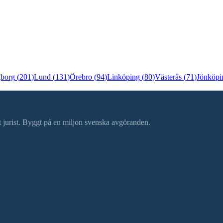
gborg
(
201
)
Lund
(
131
)
Örebro
(
94
)
Linköping
(
80
)
Västerås
(
71
)
Jönköpi
ätt jurist. Byggt på en miljon svenska avgöranden.