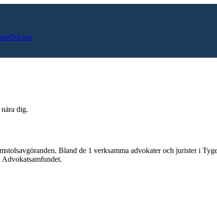
ster
Om oss
 nära dig.
omstolsavgöranden.
Bland de
1
verksamma advokater och jurister i
Tyge
och Advokatsamfundet.