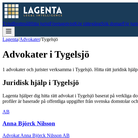
Tvist
Brottmål
Hitta jurist
Företagstvist
Kör rättegång
Sök domar
För juri
Lagenta
/
Advokater
/
Tygelsjö
Advokater i
Tygelsjö
1 advokater och jurister verksamma i Tygelsjö. Hitta rätt juridisk hjälp
Juridisk hjälp i
Tygelsjö
Lagenta hjälper dig hitta rätt advokat i
Tygelsjö
baserat på verkliga d
profiler är baserade på offentliga uppgifter från svenska domstolar 
AB
Anna Björck Nilsson
Advokat Anna Björck Nilsson AB