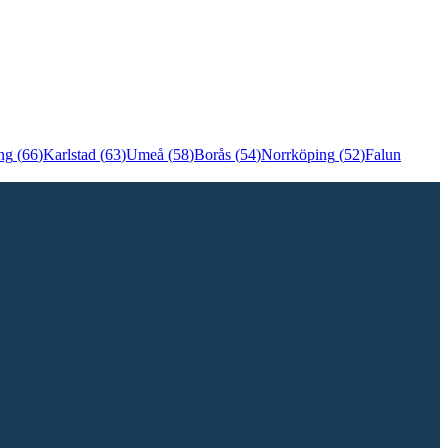
ng
(
66
)
Karlstad
(
63
)
Umeå
(
58
)
Borås
(
54
)
Norrköping
(
52
)
Falun