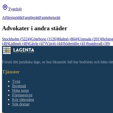
Tygelsjö
Affärsjuridik
Familjerätt
Fastighetsrätt
Advokater i andra städer
Stockholm
(
5224
)
Göteborg
(
1126
)
Malmö
(
864
)
Uppsala
(
201
)
Helsin
(
49
)
Lidingö
(
49
)
Gävle
(
47
)
Växjö
(
44
)
Södertälje
(
41
)
Sundsvall
(
39
)
Förstå ditt juridiska läge, se hur liknande fall har bedömts och hitta r
Tjänster
Tvist
Brottmål
Hitta jurist
Företagstvist
Kör rättegång
Sök domar