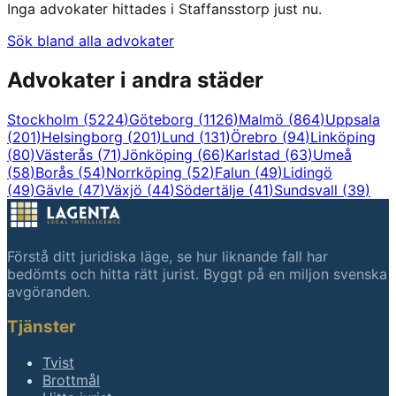
Inga advokater hittades i
Staffansstorp
just nu.
Sök bland alla advokater
Advokater i andra städer
Stockholm
(
5224
)
Göteborg
(
1126
)
Malmö
(
864
)
Uppsala
(
201
)
Helsingborg
(
201
)
Lund
(
131
)
Örebro
(
94
)
Linköping
(
80
)
Västerås
(
71
)
Jönköping
(
66
)
Karlstad
(
63
)
Umeå
(
58
)
Borås
(
54
)
Norrköping
(
52
)
Falun
(
49
)
Lidingö
(
49
)
Gävle
(
47
)
Växjö
(
44
)
Södertälje
(
41
)
Sundsvall
(
39
)
Förstå ditt juridiska läge, se hur liknande fall har
bedömts och hitta rätt jurist. Byggt på en miljon svenska
avgöranden.
Tjänster
Tvist
Brottmål