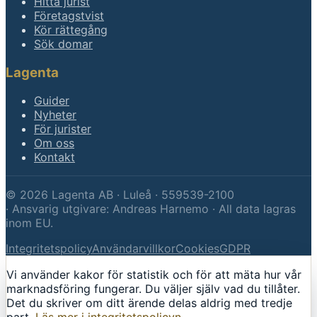
Hitta jurist
Företagstvist
Kör rättegång
Sök domar
Lagenta
Guider
Nyheter
För jurister
Om oss
Kontakt
©
2026
Lagenta AB · Luleå · 559539-2100
·
Ansvarig utgivare: Andreas Harnemo · All data lagras
inom EU.
Integritetspolicy
Användarvillkor
Cookies
GDPR
Vi använder kakor för statistik och för att mäta hur vår
marknadsföring fungerar. Du väljer själv vad du tillåter.
Det du skriver om ditt ärende delas aldrig med tredje