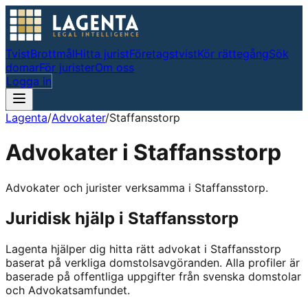
Tvist
Brottmål
Hitta jurist
Företagstvist
Kör rättegång
Sök
domar
För jurister
Om oss
Logga in
Lagenta
/
Advokater
/
Staffansstorp
Advokater i
Staffansstorp
Advokater och jurister verksamma i Staffansstorp.
Juridisk hjälp i
Staffansstorp
Lagenta hjälper dig hitta rätt advokat i
Staffansstorp
baserat på verkliga domstolsavgöranden.
Alla profiler är
baserade på offentliga uppgifter från svenska domstolar
och Advokatsamfundet.