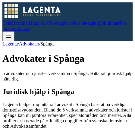
Tvist
Brottmål
Hitta jurist
Företagstvist
Kör rättegång
Sök domar
För
jurister
Om oss
Lagenta
/
Advokater
/
Spånga
Advokater i
Spånga
5 advokater och jurister verksamma i Spånga. Hitta rätt juridisk hjälp
nära dig.
Juridisk hjälp i
Spånga
Lagenta hjälper dig hitta rätt advokat i
Spånga
baserat på verkliga
domstolsavgöranden.
Bland de
5
verksamma advokater och jurister i
Spånga
kan du jämföra erfarenhet, specialområden och meriter.
Alla
profiler är baserade på offentliga uppgifter från svenska domstolar
och Advokatsamfundet.