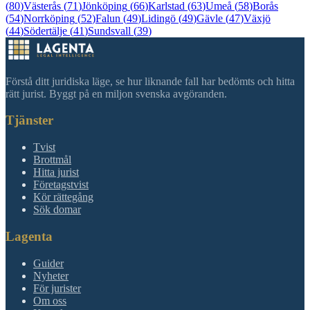
(
80
)
Västerås
(
71
)
Jönköping
(
66
)
Karlstad
(
63
)
Umeå
(
58
)
Borås
(
54
)
Norrköping
(
52
)
Falun
(
49
)
Lidingö
(
49
)
Gävle
(
47
)
Växjö
(
44
)
Södertälje
(
41
)
Sundsvall
(
39
)
Förstå ditt juridiska läge, se hur liknande fall har bedömts och hitta
rätt jurist. Byggt på en miljon svenska avgöranden.
Tjänster
Tvist
Brottmål
Hitta jurist
Företagstvist
Kör rättegång
Sök domar
Lagenta
Guider
Nyheter
För jurister
Om oss