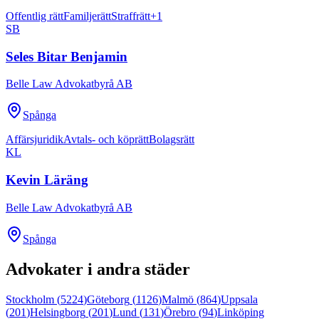
Offentlig rätt
Familjerätt
Straffrätt
+
1
SB
Seles Bitar Benjamin
Belle Law Advokatbyrå AB
Spånga
Affärsjuridik
Avtals- och köprätt
Bolagsrätt
KL
Kevin Läräng
Belle Law Advokatbyrå AB
Spånga
Advokater i andra städer
Stockholm
(
5224
)
Göteborg
(
1126
)
Malmö
(
864
)
Uppsala
(
201
)
Helsingborg
(
201
)
Lund
(
131
)
Örebro
(
94
)
Linköping