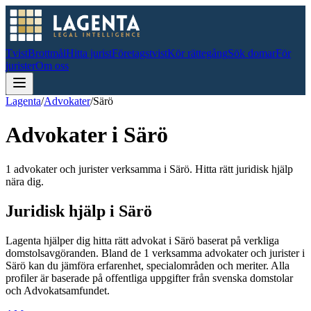
Tvist
Brottmål
Hitta jurist
Företagstvist
Kör rättegång
Sök domar
För
jurister
Om oss
Lagenta
/
Advokater
/
Särö
Advokater i
Särö
1 advokater och jurister verksamma i Särö. Hitta rätt juridisk hjälp
nära dig.
Juridisk hjälp i
Särö
Lagenta hjälper dig hitta rätt advokat i
Särö
baserat på verkliga
domstolsavgöranden.
Bland de
1
verksamma advokater och jurister i
Särö
kan du jämföra erfarenhet, specialområden och meriter.
Alla
profiler är baserade på offentliga uppgifter från svenska domstolar
och Advokatsamfundet.