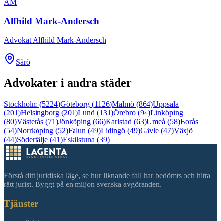
AM
Alfhild Mark-Andersch
Advokat Alfhild Mark-Andersch
Särö
Advokater i andra städer
Stockholm
(
5224
)
Göteborg
(
1126
)
Malmö
(
864
)
Uppsala
(
201
)
Helsingborg
(
201
)
Lund
(
131
)
Örebro
(
94
)
Linköping
(
80
)
Västerås
(
71
)
Jönköping
(
66
)
Karlstad
(
63
)
Umeå
(
58
)
Borås
(
54
)
Norrköping
(
52
)
Falun
(
49
)
Lidingö
(
49
)
Gävle
(
47
)
Växjö
(
44
)
Södertälje
(
41
)
Eskilstuna
(
39
)
Förstå ditt juridiska läge, se hur liknande fall har bedömts och hitta
rätt jurist. Byggt på en miljon svenska avgöranden.
Tjänster