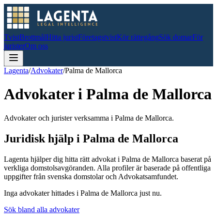
Tvist
Brottmål
Hitta jurist
Företagstvist
Kör rättegång
Sök domar
För
jurister
Om oss
Lagenta
/
Advokater
/
Palma de Mallorca
Advokater i
Palma de Mallorca
Advokater och jurister verksamma i Palma de Mallorca.
Juridisk hjälp i
Palma de Mallorca
Lagenta hjälper dig hitta rätt advokat i
Palma de Mallorca
baserat på
verkliga domstolsavgöranden.
Alla profiler är baserade på offentliga
uppgifter från svenska domstolar och Advokatsamfundet.
Inga advokater hittades i
Palma de Mallorca
just nu.
Sök bland alla advokater