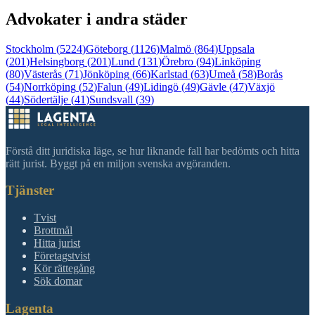
Advokater i andra städer
Stockholm
(
5224
)
Göteborg
(
1126
)
Malmö
(
864
)
Uppsala
(
201
)
Helsingborg
(
201
)
Lund
(
131
)
Örebro
(
94
)
Linköping
(
80
)
Västerås
(
71
)
Jönköping
(
66
)
Karlstad
(
63
)
Umeå
(
58
)
Borås
(
54
)
Norrköping
(
52
)
Falun
(
49
)
Lidingö
(
49
)
Gävle
(
47
)
Växjö
(
44
)
Södertälje
(
41
)
Sundsvall
(
39
)
Förstå ditt juridiska läge, se hur liknande fall har bedömts och hitta
rätt jurist. Byggt på en miljon svenska avgöranden.
Tjänster
Tvist
Brottmål
Hitta jurist
Företagstvist
Kör rättegång
Sök domar
Lagenta