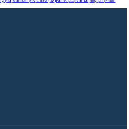
ng
(
66
)
Karlstad
(
63
)
Umeå
(
58
)
Borås
(
54
)
Norrköping
(
52
)
Falun