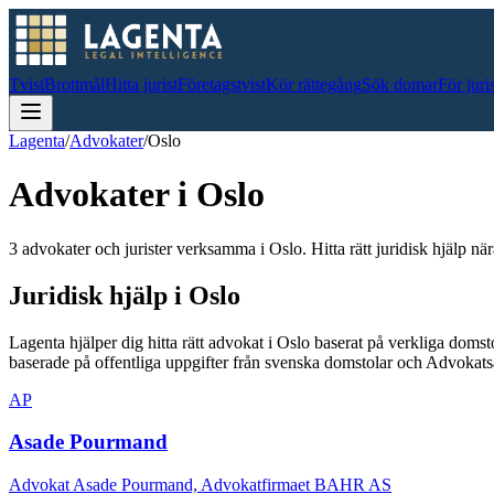
Tvist
Brottmål
Hitta jurist
Företagstvist
Kör rättegång
Sök domar
För juri
Lagenta
/
Advokater
/
Oslo
Advokater i
Oslo
3 advokater och jurister verksamma i Oslo. Hitta rätt juridisk hjälp när
Juridisk hjälp i
Oslo
Lagenta hjälper dig hitta rätt advokat i
Oslo
baserat på verkliga domst
baserade på offentliga uppgifter från svenska domstolar och Advokat
AP
Asade Pourmand
Advokat Asade Pourmand, Advokatfirmaet BAHR AS