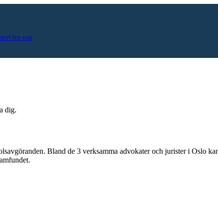
ster
Om oss
a dig.
olsavgöranden.
Bland de
3
verksamma advokater och jurister i
Oslo
kan
samfundet.