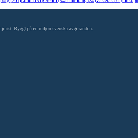
gborg
(
201
)
Lund
(
131
)
Örebro
(
94
)
Linköping
(
80
)
Västerås
(
71
)
Jönköpi
ätt jurist. Byggt på en miljon svenska avgöranden.