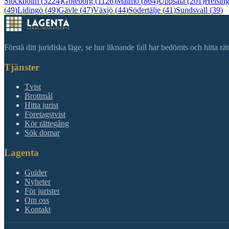
Stockholm
(
5224
)
Göteborg
(
1126
)
Malmö
(
864
)
Uppsala
(
201
)
Helsin
(
49
)
Lidingö
(
49
)
Gävle
(
47
)
Växjö
(
44
)
Södertälje
(
41
)
Sundsvall
(
39
)
Förstå ditt juridiska läge, se hur liknande fall har bedömts och hitta r
Tjänster
Tvist
Brottmål
Hitta jurist
Företagstvist
Kör rättegång
Sök domar
Lagenta
Guider
Nyheter
För jurister
Om oss
Kontakt