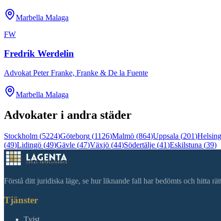
Marbella Malaga
FW
Fredrik Werdelin
Advokat Peter Franke, Franke & De la Fuente
Marbella Malaga
Advokater i andra städer
Stockholm
(
5224
)
Göteborg
(
1126
)
Malmö
(
864
)
Uppsala
(
201
)
Helsin
(
49
)
Lidingö
(
49
)
Gävle
(
47
)
Växjö
(
44
)
Södertälje
(
41
)
Eskilstuna
(
39
)
Förstå ditt juridiska läge, se hur liknande fall har bedömts och hitta r
Tjänster
Tvist