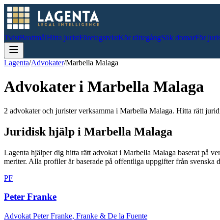
Tvist
Brottmål
Hitta jurist
Företagstvist
Kör rättegång
Sök domar
För juri
Lagenta
/
Advokater
/
Marbella Malaga
Advokater i
Marbella Malaga
2 advokater och jurister verksamma i Marbella Malaga. Hitta rätt juridi
Juridisk hjälp i
Marbella Malaga
Lagenta hjälper dig hitta rätt advokat i
Marbella Malaga
baserat på ve
meriter.
Alla profiler är baserade på offentliga uppgifter från svensk
PF
Peter Franke
Advokat Peter Franke, Franke & De la Fuente