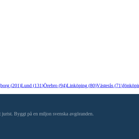
gborg
(
201
)
Lund
(
131
)
Örebro
(
94
)
Linköping
(
80
)
Västerås
(
71
)
Jönköpi
ätt jurist. Byggt på en miljon svenska avgöranden.