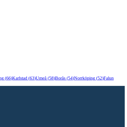
ng
(
66
)
Karlstad
(
63
)
Umeå
(
58
)
Borås
(
54
)
Norrköping
(
52
)
Falun