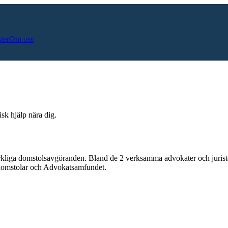
ster
Om oss
sk hjälp nära dig.
rkliga domstolsavgöranden.
Bland de
2
verksamma advokater och jurist
a domstolar och Advokatsamfundet.