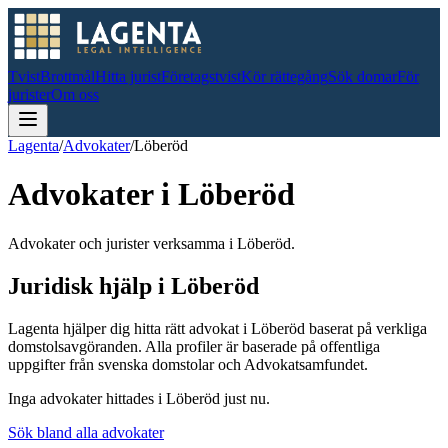
Tvist
Brottmål
Hitta jurist
Företagstvist
Kör rättegång
Sök domar
För
jurister
Om oss
Lagenta
/
Advokater
/
Löberöd
Advokater i
Löberöd
Advokater och jurister verksamma i Löberöd.
Juridisk hjälp i
Löberöd
Lagenta hjälper dig hitta rätt advokat i
Löberöd
baserat på verkliga
domstolsavgöranden.
Alla profiler är baserade på offentliga
uppgifter från svenska domstolar och Advokatsamfundet.
Inga advokater hittades i
Löberöd
just nu.
Sök bland alla advokater