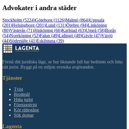
Advokater i andra städer
Stockholm
(
5224
)
Göteborg
(
1126
)
Malmö
(
864
)
Uppsala
(
201
)
Helsingborg
(
201
)
Lund
(
131
)
Örebro
(
94
)
Linköping
(
80
)
Västerås
(
71
)
Jönköping
(
66
)
Karlstad
(
63
)
Umeå
(
58
)
Borås
(
54
)
Norrköping
(
52
)
Falun
(
49
)
Lidingö
(
49
)
Gävle
(
47
)
Växjö
(
44
)
Södertälje
(
41
)
Eskilstuna
(
39
)
Förstå ditt juridiska läge, se hur liknande fall har bedömts och hitta
rätt jurist. Byggt på en miljon svenska avgöranden.
Tjänster
Tvist
Brottmål
Hitta jurist
Företagstvist
Kör rättegång
Sök domar
Lagenta