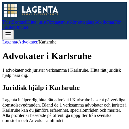
Tvist
Brottmål
Hitta jurist
Företagstvist
Kör rättegång
Sök domar
För
jurister
Om oss
Lagenta
/
Advokater
/
Karlsruhe
Advokater i
Karlsruhe
1 advokater och jurister verksamma i Karlsruhe. Hitta rätt juridisk
hjälp nära dig.
Juridisk hjälp i
Karlsruhe
Lagenta hjälper dig hitta rätt advokat i
Karlsruhe
baserat på verkliga
domstolsavgöranden.
Bland de
1
verksamma advokater och jurister i
Karlsruhe
kan du jämföra erfarenhet, specialområden och meriter.
Alla profiler är baserade på offentliga uppgifter från svenska
domstolar och Advokatsamfundet.