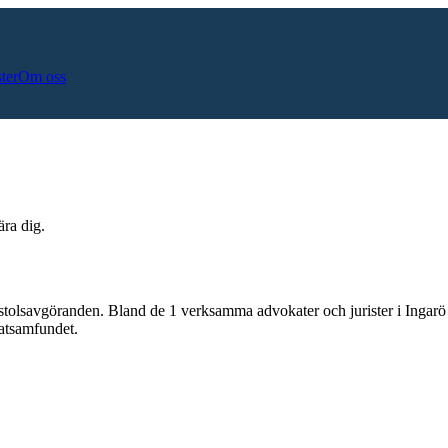
ster
Om oss
ära dig.
stolsavgöranden.
Bland de
1
verksamma advokater och jurister i
Ingarö
katsamfundet.