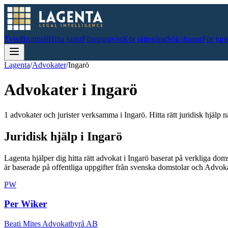
Tvist
Brottmål
Hitta jurist
Företagstvist
Kör rättegång
Sök domar
För juri
Lagenta
/
Advokater
/
Ingarö
Advokater i
Ingarö
1 advokater och jurister verksamma i Ingarö. Hitta rätt juridisk hjälp n
Juridisk hjälp i
Ingarö
Lagenta hjälper dig hitta rätt advokat i
Ingarö
baserat på verkliga dom
är baserade på offentliga uppgifter från svenska domstolar och Advo
PW
Per Wiker
Beati Mites Advokatbyrå AB