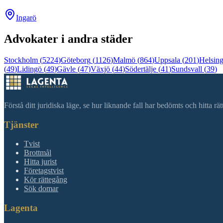
Ingarö
Advokater i andra städer
Stockholm
(
5224
)
Göteborg
(
1126
)
Malmö
(
864
)
Uppsala
(
201
)
Helsin
(
49
)
Lidingö
(
49
)
Gävle
(
47
)
Växjö
(
44
)
Södertälje
(
41
)
Sundsvall
(
39
)
Förstå ditt juridiska läge, se hur liknande fall har bedömts och hitta r
Tjänster
Tvist
Brottmål
Hitta jurist
Företagstvist
Kör rättegång
Sök domar
Lagenta