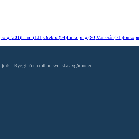
gborg
(
201
)
Lund
(
131
)
Örebro
(
94
)
Linköping
(
80
)
Västerås
(
71
)
Jönköpi
ätt jurist. Byggt på en miljon svenska avgöranden.