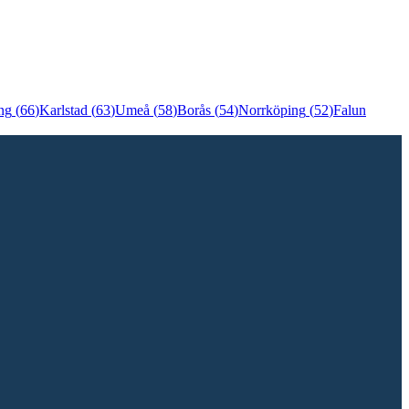
ng
(
66
)
Karlstad
(
63
)
Umeå
(
58
)
Borås
(
54
)
Norrköping
(
52
)
Falun