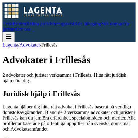
Tvist
Brottmål
Hitta jurist
Företagstvist
Kör rättegång
Sök domar
För
jurister
Om oss
Lagenta
/
Advokater
/
Frillesås
Advokater i
Frillesås
2 advokater och jurister verksamma i Frillesås. Hitta rätt juridisk
hjälp nära dig.
Juridisk hjälp i
Frillesås
Lagenta hjälper dig hitta rätt advokat i
Frillesås
baserat på verkliga
domstolsavgöranden.
Bland de
2
verksamma advokater och jurister i
Frillesås
kan du jämföra erfarenhet, specialområden och meriter.
Alla
profiler är baserade på offentliga uppgifter från svenska domstolar
och Advokatsamfundet.