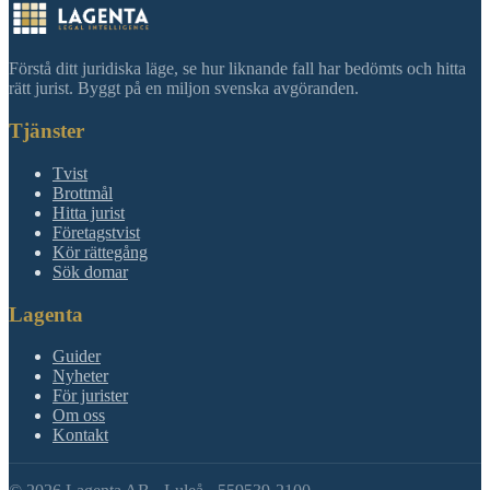
Förstå ditt juridiska läge, se hur liknande fall har bedömts och hitta
rätt jurist. Byggt på en miljon svenska avgöranden.
Tjänster
Tvist
Brottmål
Hitta jurist
Företagstvist
Kör rättegång
Sök domar
Lagenta
Guider
Nyheter
För jurister
Om oss
Kontakt