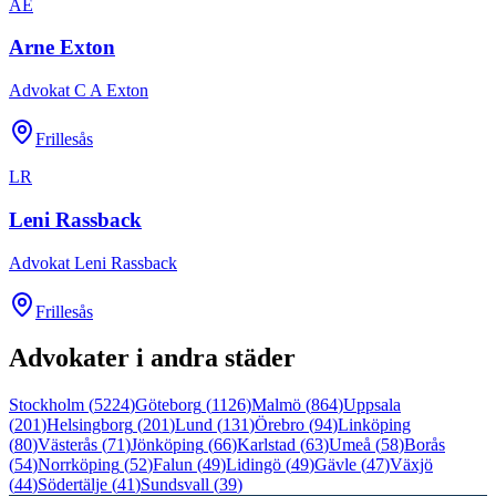
AE
Arne Exton
Advokat C A Exton
Frillesås
LR
Leni Rassback
Advokat Leni Rassback
Frillesås
Advokater i andra städer
Stockholm
(
5224
)
Göteborg
(
1126
)
Malmö
(
864
)
Uppsala
(
201
)
Helsingborg
(
201
)
Lund
(
131
)
Örebro
(
94
)
Linköping
(
80
)
Västerås
(
71
)
Jönköping
(
66
)
Karlstad
(
63
)
Umeå
(
58
)
Borås
(
54
)
Norrköping
(
52
)
Falun
(
49
)
Lidingö
(
49
)
Gävle
(
47
)
Växjö
(
44
)
Södertälje
(
41
)
Sundsvall
(
39
)