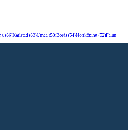
ng
(
66
)
Karlstad
(
63
)
Umeå
(
58
)
Borås
(
54
)
Norrköping
(
52
)
Falun