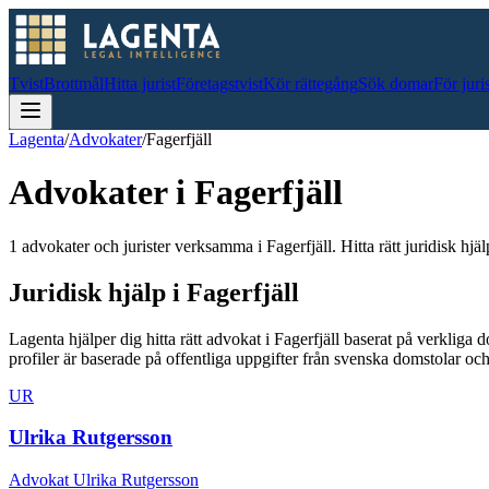
Tvist
Brottmål
Hitta jurist
Företagstvist
Kör rättegång
Sök domar
För juri
Lagenta
/
Advokater
/
Fagerfjäll
Advokater i
Fagerfjäll
1 advokater och jurister verksamma i Fagerfjäll. Hitta rätt juridisk hjäl
Juridisk hjälp i
Fagerfjäll
Lagenta hjälper dig hitta rätt advokat i
Fagerfjäll
baserat på verkliga 
profiler är baserade på offentliga uppgifter från svenska domstolar 
UR
Ulrika Rutgersson
Advokat Ulrika Rutgersson