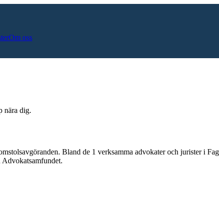
ster
Om oss
p nära dig.
domstolsavgöranden.
Bland de
1
verksamma advokater och jurister i
Fage
och Advokatsamfundet.