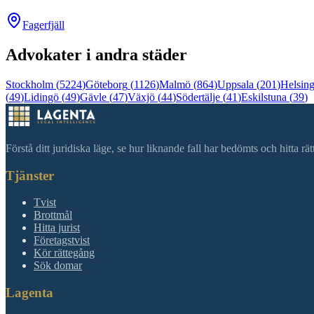
Fagerfjäll
Advokater i andra städer
Stockholm
(
5224
)
Göteborg
(
1126
)
Malmö
(
864
)
Uppsala
(
201
)
Helsin
(
49
)
Lidingö
(
49
)
Gävle
(
47
)
Växjö
(
44
)
Södertälje
(
41
)
Eskilstuna
(
39
)
Förstå ditt juridiska läge, se hur liknande fall har bedömts och hitta r
Tjänster
Tvist
Brottmål
Hitta jurist
Företagstvist
Kör rättegång
Sök domar
Lagenta