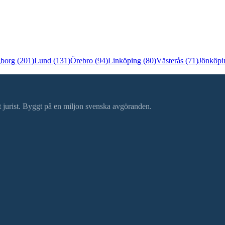
gborg
(
201
)
Lund
(
131
)
Örebro
(
94
)
Linköping
(
80
)
Västerås
(
71
)
Jönköpi
ätt jurist. Byggt på en miljon svenska avgöranden.