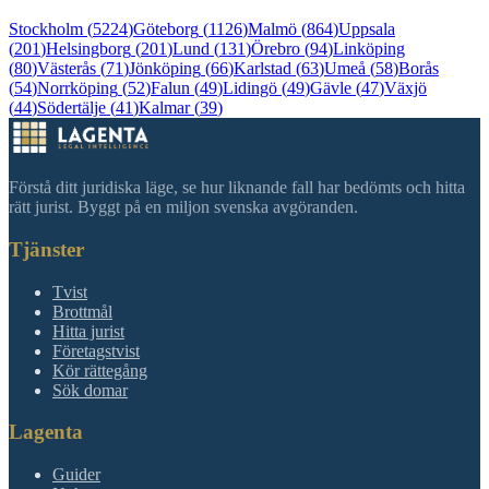
Stockholm
(
5224
)
Göteborg
(
1126
)
Malmö
(
864
)
Uppsala
(
201
)
Helsingborg
(
201
)
Lund
(
131
)
Örebro
(
94
)
Linköping
(
80
)
Västerås
(
71
)
Jönköping
(
66
)
Karlstad
(
63
)
Umeå
(
58
)
Borås
(
54
)
Norrköping
(
52
)
Falun
(
49
)
Lidingö
(
49
)
Gävle
(
47
)
Växjö
(
44
)
Södertälje
(
41
)
Kalmar
(
39
)
Förstå ditt juridiska läge, se hur liknande fall har bedömts och hitta
rätt jurist. Byggt på en miljon svenska avgöranden.
Tjänster
Tvist
Brottmål
Hitta jurist
Företagstvist
Kör rättegång
Sök domar
Lagenta
Guider