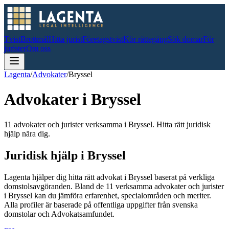
Tvist
Brottmål
Hitta jurist
Företagstvist
Kör rättegång
Sök domar
För
jurister
Om oss
Lagenta
/
Advokater
/
Bryssel
Advokater i
Bryssel
11 advokater och jurister verksamma i Bryssel. Hitta rätt juridisk
hjälp nära dig.
Juridisk hjälp i
Bryssel
Lagenta hjälper dig hitta rätt advokat i
Bryssel
baserat på verkliga
domstolsavgöranden.
Bland de
11
verksamma advokater och jurister
i
Bryssel
kan du jämföra erfarenhet, specialområden och meriter.
Alla profiler är baserade på offentliga uppgifter från svenska
domstolar och Advokatsamfundet.