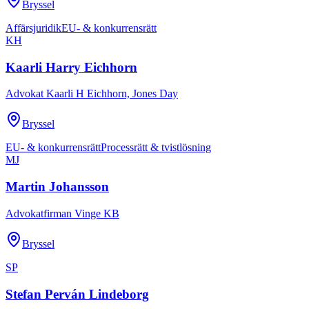
Bryssel
Affärsjuridik
EU- & konkurrensrätt
KH
Kaarli Harry Eichhorn
Advokat Kaarli H Eichhorn, Jones Day
Bryssel
EU- & konkurrensrätt
Processrätt & tvistlösning
MJ
Martin Johansson
Advokatfirman Vinge KB
Bryssel
SP
Stefan Perván Lindeborg