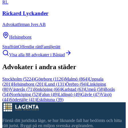
RL
Rickard Lyckander
Advokatfirman Ives AB
Helsingborg
Straffrätt
Offentlig rätt
Familjerätt
Visa alla
88
advokater i
Båstad
Advokater i andra städer
Stockholm
(
5224
)
Göteborg
(
1126
)
Malmö
(
864
)
Uppsala
(
201
)
Helsingborg
(
201
)
Lund
(
131
)
Örebro
(
94
)
Linköping
(
80
)
Västerås
(
71
)
Jönköping
(
66
)
Karlstad
(
63
)
Umeå
(
58
)
Borås
(
54
)
Norrköping
(
52
)
Falun
(
49
)
Lidingö
(
49
)
Gävle
(
47
)
Växjö
(
44
)
Södertälje
(
41
)
Eskilstuna
(
39
)
Förstå ditt juridiska läge, se hur liknande fall har bedömts och hitta
rätt jurist. Byggt på en miljon svenska avgöranden.