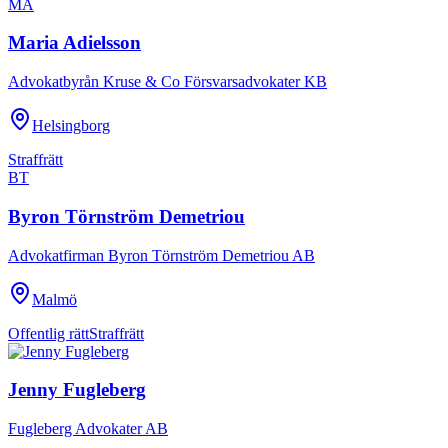
MA
Maria Adielsson
Advokatbyrån Kruse & Co Försvarsadvokater KB
Helsingborg
Straffrätt
BT
Byron Törnström Demetriou
Advokatfirman Byron Törnström Demetriou AB
Malmö
Offentlig rätt
Straffrätt
Jenny Fugleberg
Fugleberg Advokater AB