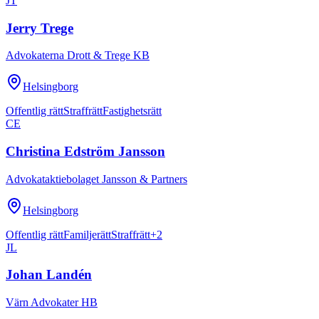
JT
Jerry Trege
Advokaterna Drott & Trege KB
Helsingborg
Offentlig rätt
Straffrätt
Fastighetsrätt
CE
Christina Edström Jansson
Advokataktiebolaget Jansson & Partners
Helsingborg
Offentlig rätt
Familjerätt
Straffrätt
+
2
JL
Johan Landén
Värn Advokater HB