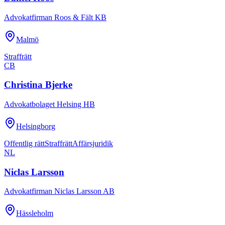
Advokatfirman Roos & Fält KB
Malmö
Straffrätt
CB
Christina Bjerke
Advokatbolaget Helsing HB
Helsingborg
Offentlig rätt
Straffrätt
Affärsjuridik
NL
Niclas Larsson
Advokatfirman Niclas Larsson AB
Hässleholm