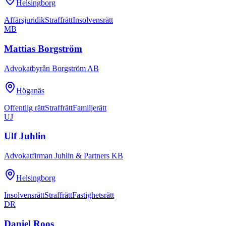
Helsingborg
Affärsjuridik
Straffrätt
Insolvensrätt
MB
Mattias Borgström
Advokatbyrån Borgström AB
Höganäs
Offentlig rätt
Straffrätt
Familjerätt
UJ
Ulf Juhlin
Advokatfirman Juhlin & Partners KB
Helsingborg
Insolvensrätt
Straffrätt
Fastighetsrätt
DR
Daniel Roos