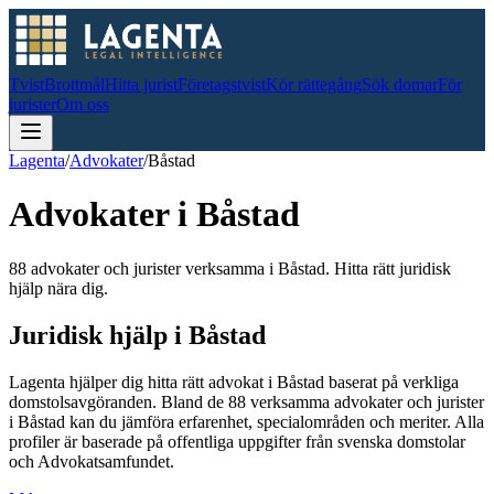
Tvist
Brottmål
Hitta jurist
Företagstvist
Kör rättegång
Sök domar
För
jurister
Om oss
Lagenta
/
Advokater
/
Båstad
Advokater i
Båstad
88 advokater och jurister verksamma i Båstad. Hitta rätt juridisk
hjälp nära dig.
Juridisk hjälp i
Båstad
Lagenta hjälper dig hitta rätt advokat i
Båstad
baserat på verkliga
domstolsavgöranden.
Bland de
88
verksamma advokater och jurister
i
Båstad
kan du jämföra erfarenhet, specialområden och meriter.
Alla
profiler är baserade på offentliga uppgifter från svenska domstolar
och Advokatsamfundet.