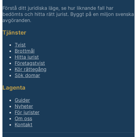
Förstå ditt juridiska läge, se hur liknande fall har
bedömts och hitta rätt jurist. Byggt på en miljon svenska
avgöranden.
Tjänster
Tvist
Brottmål
Hitta jurist
Företagstvist
Kör rättegång
Sök domar
Lagenta
Guider
Nyheter
För jurister
Om oss
Kontakt