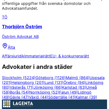
offentliga uppgifter från svenska domstolar och
Advokatsamfundet.
TÖ
Thorbjörn Öström
Öström Advokat AB
Älta
Affärsjuridik
Immaterialrätt
EU- & konkurrensrätt
Advokater i andra städer
Stockholm
(
5224
)
Göteborg
(
1126
)
Malmö
(
864
)
Uppsala
(
201
)
Helsingborg
(
201
)
Lund
(
131
)
Örebro
(
94
)
Linköping
(
80
)
Västerås
(
71
)
Jönköping
(
66
)
Karlstad
(
63
)
Umeå
(
58
)
Borås
(
54
)
Norrköping
(
52
)
Falun
(
49
)
Lidingö
(
49
)
Gävle
(
47
)
Växjö
(
44
)
Södertälje
(
41
)
Kalmar
(
39
)