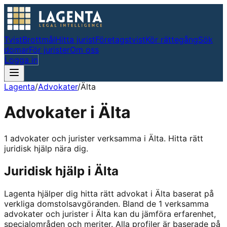
Tvist
Brottmål
Hitta jurist
Företagstvist
Kör rättegång
Sök
domar
För jurister
Om oss
Logga in
Lagenta
/
Advokater
/
Älta
Advokater i
Älta
1 advokater och jurister verksamma i Älta. Hitta rätt
juridisk hjälp nära dig.
Juridisk hjälp i
Älta
Lagenta hjälper dig hitta rätt advokat i
Älta
baserat på
verkliga domstolsavgöranden.
Bland de
1
verksamma
advokater och jurister i
Älta
kan du jämföra erfarenhet,
specialområden och meriter.
Alla profiler är baserade på