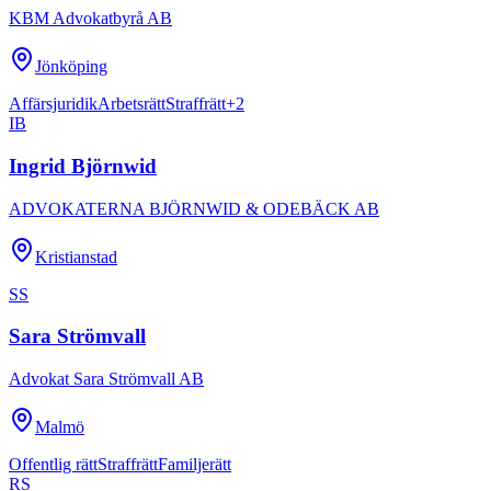
KBM Advokatbyrå AB
Jönköping
Affärsjuridik
Arbetsrätt
Straffrätt
+
2
IB
Ingrid Björnwid
ADVOKATERNA BJÖRNWID & ODEBÄCK AB
Kristianstad
SS
Sara Strömvall
Advokat Sara Strömvall AB
Malmö
Offentlig rätt
Straffrätt
Familjerätt
RS