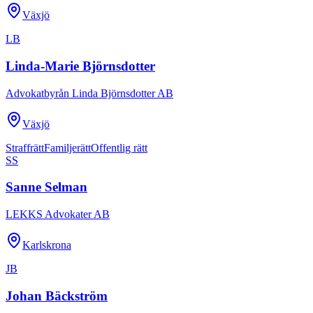
Växjö
LB
Linda-Marie Björnsdotter
Advokatbyrån Linda Björnsdotter AB
Växjö
Straffrätt
Familjerätt
Offentlig rätt
SS
Sanne Selman
LEKKS Advokater AB
Karlskrona
JB
Johan Bäckström