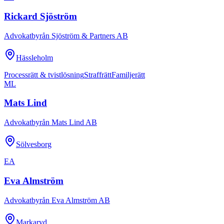
Rickard Sjöström
Advokatbyrån Sjöström & Partners AB
Hässleholm
Processrätt & tvistlösning
Straffrätt
Familjerätt
ML
Mats Lind
Advokatbyrån Mats Lind AB
Sölvesborg
EA
Eva Almström
Advokatbyrån Eva Almström AB
Markaryd