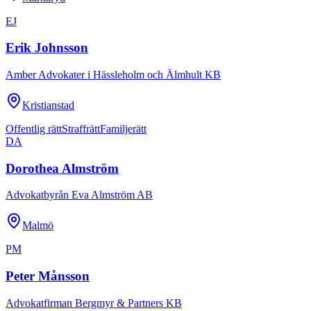
EJ
Erik Johnsson
Amber Advokater i Hässleholm och Älmhult KB
Kristianstad
Offentlig rätt
Straffrätt
Familjerätt
DA
Dorothea Almström
Advokatbyrån Eva Almström AB
Malmö
PM
Peter Månsson
Advokatfirman Bergmyr & Partners KB