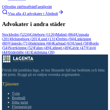
Offentlig rätt
Straffrätt
Familjerätt
Visa alla
43
advokater i
Älmhult
Advokater i andra städer
Stockholm
(
5224
)
Göteborg
(
1126
)
Malmö
(
864
)
Uppsala
(
201
)
Helsingborg
(
201
)
Lund
(
131
)
Örebro
(
94
)
Linköping
(
80
)
Västerås
(
71
)
Jönköping
(
66
)
Karlstad
(
63
)
Umeå
(
58
)
Borås
(
54
)
Norrköping
(
52
)
Falun
(
49
)
Lidingö
(
49
)
Gävle
(
47
)
Växjö
(
44
)
Södertälje
(
41
)
Eskilstuna
(
39
)
Förstå ditt juridiska läge, se hur liknande fall har bedömts och hitta
rätt jurist. Byggt på en miljon svenska avgöranden.
Tjänster
Tvist
Brottmål
Hitta jurist
Företagstvist