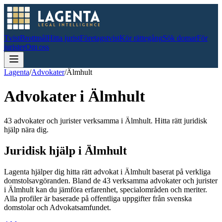
Tvist
Brottmål
Hitta jurist
Företagstvist
Kör rättegång
Sök domar
För
jurister
Om oss
Lagenta
/
Advokater
/
Älmhult
Advokater i
Älmhult
43 advokater och jurister verksamma i Älmhult. Hitta rätt juridisk
hjälp nära dig.
Juridisk hjälp i
Älmhult
Lagenta hjälper dig hitta rätt advokat i
Älmhult
baserat på verkliga
domstolsavgöranden.
Bland de
43
verksamma advokater och jurister
i
Älmhult
kan du jämföra erfarenhet, specialområden och meriter.
Alla profiler är baserade på offentliga uppgifter från svenska
domstolar och Advokatsamfundet.