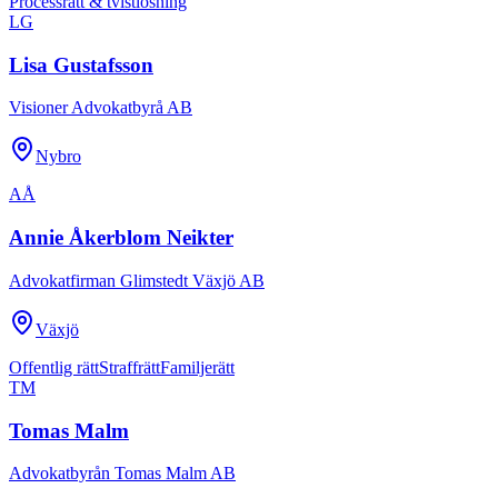
Processrätt & tvistlösning
LG
Lisa Gustafsson
Visioner Advokatbyrå AB
Nybro
AÅ
Annie Åkerblom Neikter
Advokatfirman Glimstedt Växjö AB
Växjö
Offentlig rätt
Straffrätt
Familjerätt
TM
Tomas Malm
Advokatbyrån Tomas Malm AB