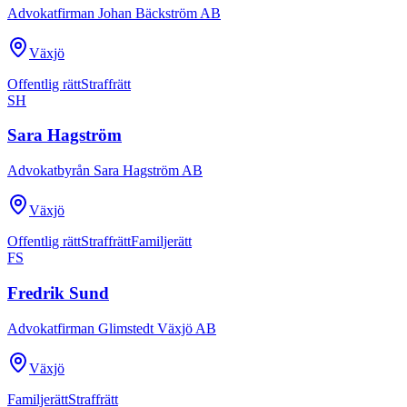
Advokatfirman Johan Bäckström AB
Växjö
Offentlig rätt
Straffrätt
SH
Sara Hagström
Advokatbyrån Sara Hagström AB
Växjö
Offentlig rätt
Straffrätt
Familjerätt
FS
Fredrik Sund
Advokatfirman Glimstedt Växjö AB
Växjö
Familjerätt
Straffrätt