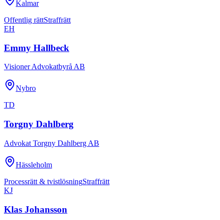
Kalmar
Offentlig rätt
Straffrätt
EH
Emmy Hallbeck
Visioner Advokatbyrå AB
Nybro
TD
Torgny Dahlberg
Advokat Torgny Dahlberg AB
Hässleholm
Processrätt & tvistlösning
Straffrätt
KJ
Klas Johansson