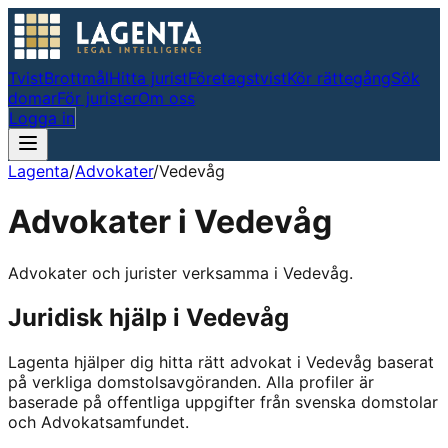
Tvist
Brottmål
Hitta jurist
Företagstvist
Kör rättegång
Sök
domar
För jurister
Om oss
Logga in
Lagenta
/
Advokater
/
Vedevåg
Advokater i
Vedevåg
Advokater och jurister verksamma i Vedevåg.
Juridisk hjälp i
Vedevåg
Lagenta hjälper dig hitta rätt advokat i
Vedevåg
baserat
på verkliga domstolsavgöranden.
Alla profiler är
baserade på offentliga uppgifter från svenska domstolar
och Advokatsamfundet.