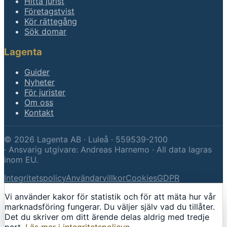
Hitta jurist
Företagstvist
Kör rättegång
Sök domar
Lagenta
Guider
Nyheter
För jurister
Om oss
Kontakt
©
2026
Lagenta AB · Luleå · 559539-2100
·
Ansvarig utgivare: Andreas Harnemo · All data lagras
inom EU.
Integritetspolicy
Användarvillkor
Cookies
GDPR
Vi använder kakor för statistik och för att mäta hur vår
marknadsföring fungerar. Du väljer själv vad du tillåter.
Det du skriver om ditt ärende delas aldrig med tredje