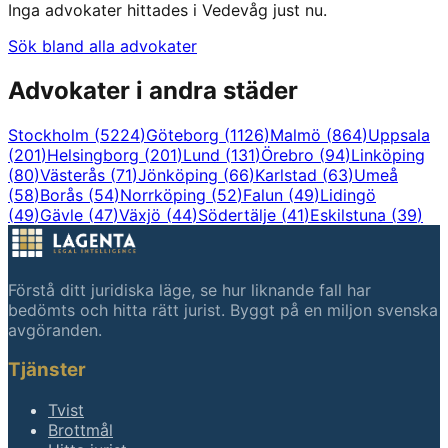
Inga advokater hittades i
Vedevåg
just nu.
Sök bland alla advokater
Advokater i andra städer
Stockholm
(
5224
)
Göteborg
(
1126
)
Malmö
(
864
)
Uppsala
(
201
)
Helsingborg
(
201
)
Lund
(
131
)
Örebro
(
94
)
Linköping
(
80
)
Västerås
(
71
)
Jönköping
(
66
)
Karlstad
(
63
)
Umeå
(
58
)
Borås
(
54
)
Norrköping
(
52
)
Falun
(
49
)
Lidingö
(
49
)
Gävle
(
47
)
Växjö
(
44
)
Södertälje
(
41
)
Eskilstuna
(
39
)
Förstå ditt juridiska läge, se hur liknande fall har
bedömts och hitta rätt jurist. Byggt på en miljon svenska
avgöranden.
Tjänster
Tvist
Brottmål