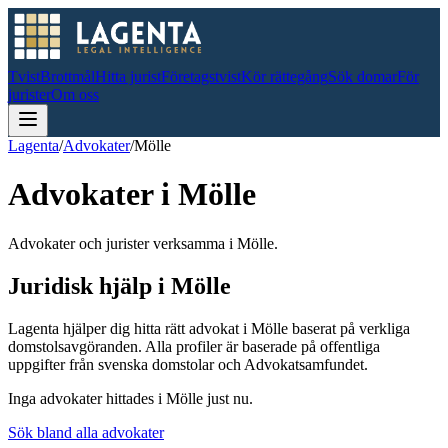
Tvist
Brottmål
Hitta jurist
Företagstvist
Kör rättegång
Sök domar
För
jurister
Om oss
Lagenta
/
Advokater
/
Mölle
Advokater i
Mölle
Advokater och jurister verksamma i Mölle.
Juridisk hjälp i
Mölle
Lagenta hjälper dig hitta rätt advokat i
Mölle
baserat på verkliga
domstolsavgöranden.
Alla profiler är baserade på offentliga
uppgifter från svenska domstolar och Advokatsamfundet.
Inga advokater hittades i
Mölle
just nu.
Sök bland alla advokater