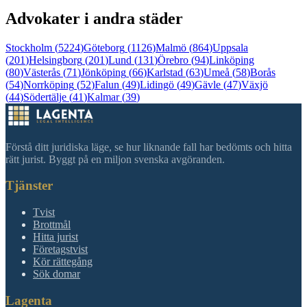
Advokater i andra städer
Stockholm
(
5224
)
Göteborg
(
1126
)
Malmö
(
864
)
Uppsala
(
201
)
Helsingborg
(
201
)
Lund
(
131
)
Örebro
(
94
)
Linköping
(
80
)
Västerås
(
71
)
Jönköping
(
66
)
Karlstad
(
63
)
Umeå
(
58
)
Borås
(
54
)
Norrköping
(
52
)
Falun
(
49
)
Lidingö
(
49
)
Gävle
(
47
)
Växjö
(
44
)
Södertälje
(
41
)
Kalmar
(
39
)
Förstå ditt juridiska läge, se hur liknande fall har bedömts och hitta
rätt jurist. Byggt på en miljon svenska avgöranden.
Tjänster
Tvist
Brottmål
Hitta jurist
Företagstvist
Kör rättegång
Sök domar
Lagenta