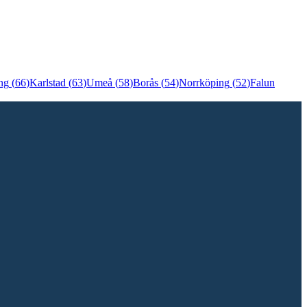
ng
(
66
)
Karlstad
(
63
)
Umeå
(
58
)
Borås
(
54
)
Norrköping
(
52
)
Falun