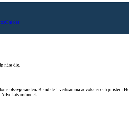
ster
Om oss
lp nära dig.
 domstolsavgöranden.
Bland de
1
verksamma advokater och jurister i
Ho
och Advokatsamfundet.