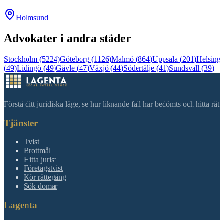
Holmsund
Advokater i andra städer
Stockholm
(
5224
)
Göteborg
(
1126
)
Malmö
(
864
)
Uppsala
(
201
)
Helsin
(
49
)
Lidingö
(
49
)
Gävle
(
47
)
Växjö
(
44
)
Södertälje
(
41
)
Sundsvall
(
39
)
Förstå ditt juridiska läge, se hur liknande fall har bedömts och hitta r
Tjänster
Tvist
Brottmål
Hitta jurist
Företagstvist
Kör rättegång
Sök domar
Lagenta