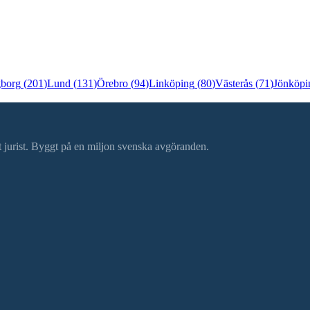
gborg
(
201
)
Lund
(
131
)
Örebro
(
94
)
Linköping
(
80
)
Västerås
(
71
)
Jönköpi
ätt jurist. Byggt på en miljon svenska avgöranden.