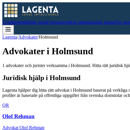
Tvist
Brottmål
Hitta jurist
Företagstvist
Kör rättegång
Sök domar
För juri
Lagenta
/
Advokater
/
Holmsund
Advokater i
Holmsund
1 advokater och jurister verksamma i Holmsund. Hitta rätt juridisk hjä
Juridisk hjälp i
Holmsund
Lagenta hjälper dig hitta rätt advokat i
Holmsund
baserat på verkliga
profiler är baserade på offentliga uppgifter från svenska domstolar 
OR
Olof Rehman
Advokat Olof Rehman