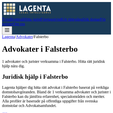
Tvist
Brottmål
Hitta jurist
Företagstvist
Kör rättegång
Sök domar
För
jurister
Om oss
Lagenta
/
Advokater
/
Falsterbo
Advokater i
Falsterbo
1 advokater och jurister verksamma i Falsterbo. Hitta rätt juridisk
hjälp nära dig.
Juridisk hjälp i
Falsterbo
Lagenta hjälper dig hitta rätt advokat i
Falsterbo
baserat på verkliga
domstolsavgöranden.
Bland de
1
verksamma advokater och jurister i
Falsterbo
kan du jämföra erfarenhet, specialområden och meriter.
Alla profiler är baserade på offentliga uppgifter från svenska
domstolar och Advokatsamfundet.