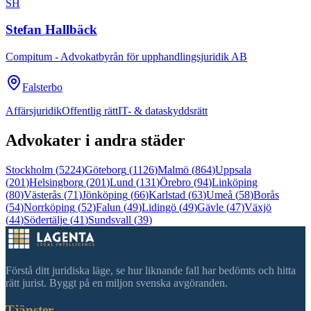
SH
Stefan Hallbäck
Compitum - Advokatbyrån för upphandlingsjuridik AB
Falsterbo
Affärsjuridik
Offentlig rätt
IT- & dataskyddsrätt
Advokater i andra städer
Stockholm
(
5224
)
Göteborg
(
1126
)
Malmö
(
864
)
Uppsala
(
201
)
Helsingborg
(
201
)
Lund
(
131
)
Örebro
(
94
)
Linköping
(
80
)
Västerås
(
71
)
Jönköping
(
66
)
Karlstad
(
63
)
Umeå
(
58
)
Borås
(
54
)
Norrköping
(
52
)
Falun
(
49
)
Lidingö
(
49
)
Gävle
(
47
)
Växjö
(
44
)
Södertälje
(
41
)
Sundsvall
(
39
)
Förstå ditt juridiska läge, se hur liknande fall har bedömts och hitta
rätt jurist. Byggt på en miljon svenska avgöranden.
Tjänster