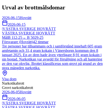
Urval av brottmålsdomar
2026-06-15
Hovrätt
2026-06-15
|
VÄSTRA SVERIGE HOVRÄTT
VÄSTRA SVERIGE HOVRÄTT
Mål
B 112-25
→
B 5029-25
Försvarare (Hovrätt)
42
timmar
Tre personer har tillsammans och i samförstånd innehaft 605 gram
amfetamin och 31,4 gram kokain i Vänersborgs kommun den 8
januari 2025. En av dem hade även ytterligare 8,91 gram kokain i
sin bostad. Narkotikan var avsedd för försäljning och all hantering
av den var olovlig. Brottet klassificeras som grovt på grund av den
stora mängden narkotika.
Visa dom
Narkotikabrott
Grovt narkotikabrott
2026-06-05
Hovrätt
2026-06-05
|
VÄSTRA SVERIGE HOVRÄTT
VÄSTRA SVERIGE HOVRÄTT