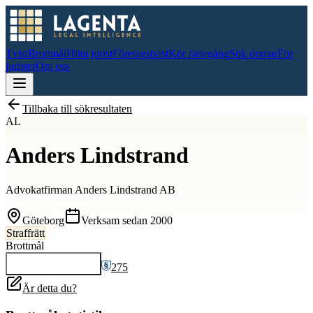
Tvist
Brottmål
Hitta jurist
Företagstvist
Kör rättegång
Sök domar
För
jurister
Om oss
Tillbaka till sökresultaten
AL
Anders Lindstrand
Advokatfirman Anders Lindstrand AB
Göteborg
Verksam sedan
2000
Straffrätt
Brottmål
275
Kontakta
Anders
Är detta du?