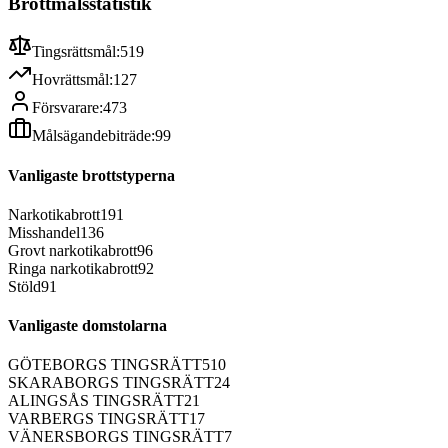
Brottmålsstatistik
Tingsrättsmål:
519
Hovrättsmål:
127
Försvarare:
473
Målsägandebiträde:
99
Vanligaste brottstyperna
Narkotikabrott
191
Misshandel
136
Grovt narkotikabrott
96
Ringa narkotikabrott
92
Stöld
91
Vanligaste domstolarna
GÖTEBORGS TINGSRÄTT
510
SKARABORGS TINGSRÄTT
24
ALINGSÅS TINGSRÄTT
21
VARBERGS TINGSRÄTT
17
VÄNERSBORGS TINGSRÄTT
7