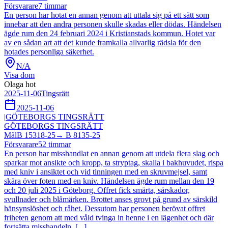
Försvarare
7
timmar
En person har hotat en annan genom att uttala sig på ett sätt som
innebar att den andra personen skulle skadas eller dödas. Händelsen
ägde rum den 24 februari 2024 i Kristianstads kommun. Hotet var
av en sådan art att det kunde framkalla allvarlig rädsla för den
hotades personliga säkerhet.
N/A
Visa dom
Olaga hot
2025-11-06
Tingsrätt
2025-11-06
|
GÖTEBORGS TINGSRÄTT
GÖTEBORGS TINGSRÄTT
Mål
B 15318-25
→
B 8135-25
Försvarare
52
timmar
En person har misshandlat en annan genom att utdela flera slag och
sparkar mot ansikte och kropp, ta stryptag, skalla i bakhuvudet, rispa
med kniv i ansiktet och vid tinningen med en skruvmejsel, samt
skära över foten med en kniv. Händelsen ägde rum mellan den 19
och 20 juli 2025 i Göteborg. Offret fick smärta, sårskador,
svullnader och blåmärken. Brottet anses grovt på grund av särskild
hänsynslöshet och råhet. Dessutom har personen berövat offret
friheten genom att med våld tvinga in henne i en lägenhet och där
fortsätta misshandeln. [...]