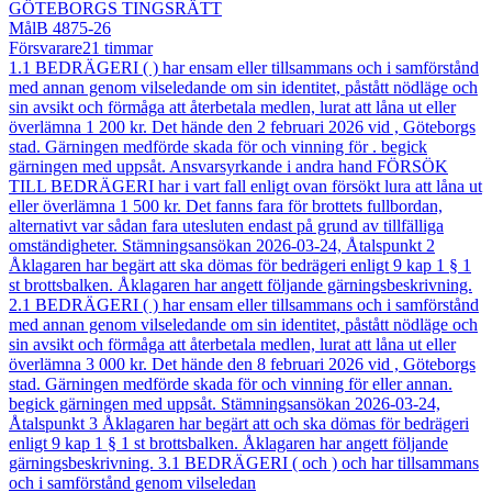
GÖTEBORGS TINGSRÄTT
Mål
B 4875-26
Försvarare
21
timmar
1.1 BEDRÄGERI ( ) har ensam eller tillsammans och i samförstånd
med annan genom vilseledande om sin identitet, påstått nödläge och
sin avsikt och förmåga att återbetala medlen, lurat att låna ut eller
överlämna 1 200 kr. Det hände den 2 februari 2026 vid , Göteborgs
stad. Gärningen medförde skada för och vinning för . begick
gärningen med uppsåt. Ansvarsyrkande i andra hand FÖRSÖK
TILL BEDRÄGERI har i vart fall enligt ovan försökt lura att låna ut
eller överlämna 1 500 kr. Det fanns fara för brottets fullbordan,
alternativt var sådan fara utesluten endast på grund av tillfälliga
omständigheter. Stämningsansökan 2026-03-24, Åtalspunkt 2
Åklagaren har begärt att ska dömas för bedrägeri enligt 9 kap 1 § 1
st brottsbalken. Åklagaren har angett följande gärningsbeskrivning.
2.1 BEDRÄGERI ( ) har ensam eller tillsammans och i samförstånd
med annan genom vilseledande om sin identitet, påstått nödläge och
sin avsikt och förmåga att återbetala medlen, lurat att låna ut eller
överlämna 3 000 kr. Det hände den 8 februari 2026 vid , Göteborgs
stad. Gärningen medförde skada för och vinning för eller annan.
begick gärningen med uppsåt. Stämningsansökan 2026-03-24,
Åtalspunkt 3 Åklagaren har begärt att och ska dömas för bedrägeri
enligt 9 kap 1 § 1 st brottsbalken. Åklagaren har angett följande
gärningsbeskrivning. 3.1 BEDRÄGERI ( och ) och har tillsammans
och i samförstånd genom vilseledan