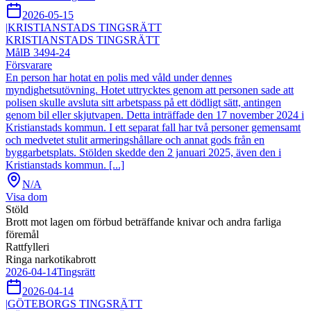
2026-05-15
|
KRISTIANSTADS TINGSRÄTT
KRISTIANSTADS TINGSRÄTT
Mål
B 3494-24
Försvarare
En person har hotat en polis med våld under dennes
myndighetsutövning. Hotet uttrycktes genom att personen sade att
polisen skulle avsluta sitt arbetspass på ett dödligt sätt, antingen
genom bil eller skjutvapen. Detta inträffade den 17 november 2024 i
Kristianstads kommun. I ett separat fall har två personer gemensamt
och medvetet stulit armeringshållare och annat gods från en
byggarbetsplats. Stölden skedde den 2 januari 2025, även den i
Kristianstads kommun. [...]
N/A
Visa dom
Stöld
Brott mot lagen om förbud beträffande knivar och andra farliga
föremål
Rattfylleri
Ringa narkotikabrott
2026-04-14
Tingsrätt
2026-04-14
|
GÖTEBORGS TINGSRÄTT