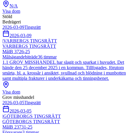
N/A
Visa dom
Stöld
Bedrägeri
2026-03-09
Tingsrätt
2026-03-09
|
VARBERGS TINGSRÄTT
VARBERGS TINGSRÄTT
Mål
B 3726-25
Målsägandebiträde
36
timmar
1.1 GROV MISSHANDEL har slagit och sparkat i huvudet. Det
hände den 25 december 2025 i en kommun. Tillfogades, förutom
smärta, bl. a. krossår i ansiktet, svullnad och blödning i munbotten
samt multipla frakturer i underkäkarna och tinningsbenet.
Visa dom
Grov misshandel
2026-03-05
Tingsrätt
2026-03-05
|
GÖTEBORGS TINGSRÄTT
GÖTEBORGS TINGSRÄTT
Mål
B 23731-25
Försvarare
3
timmar