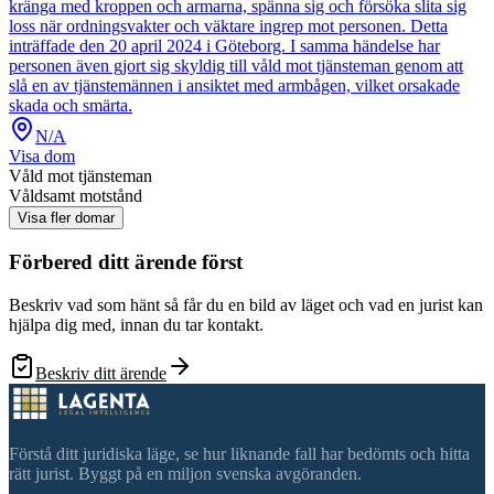
kränga med kroppen och armarna, spänna sig och försöka slita sig
loss när ordningsvakter och väktare ingrep mot personen. Detta
inträffade den 20 april 2024 i Göteborg. I samma händelse har
personen även gjort sig skyldig till våld mot tjänsteman genom att
slå en av tjänstemännen i ansiktet med armbågen, vilket orsakade
skada och smärta.
N/A
Visa dom
Våld mot tjänsteman
Våldsamt motstånd
Visa fler domar
Förbered ditt ärende först
Beskriv vad som hänt så får du en bild av läget och vad en jurist kan
hjälpa dig med, innan du tar kontakt.
Beskriv ditt ärende
Förstå ditt juridiska läge, se hur liknande fall har bedömts och hitta
rätt jurist. Byggt på en miljon svenska avgöranden.