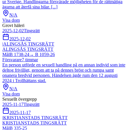
ur Sverige. Handlingarna försvårade möjligheten för de rättmätiga
ägarna att återfå sina bilar. [...]
N/A
Visa dom
Grovt häleri
2025-12-02
Tingsrätt
2025-12-02
|
ALINGSÅS TINGSRÄTT
ALINGSÅS TINGSRÄTT
Mål
B 1738-24
→
B 1059-26
Försvarare
7
timmar
En person utförde en sexuell handling på en annan individ som inte
deltog frivilligt, genom att ta på dennes bröst och rumpa samt
onanera bredvid personen. Händelsen ägde rum den 12 augusti
2024 i Trollhättans stad.
N/A
Visa dom
Sexuellt övergrepp
2025-11-17
Tingsrätt
2025-11-17
|
KRISTIANSTADS TINGSRÄTT
KRISTIANSTADS TINGSRÄTT
Mål
B 335-25