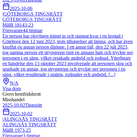
2025-10-06
|
GÖTEBORGS TINGSRÄTT
GÖTEBORGS TINGSRÄTT
Mål
B 18143-23
Försvarare
44
timmar
En person har olovligen trängt in och stannat kvar i en bostad i
Göteborg den 12 juni 2023, trots tillsägelser att lämna, och har även
knuffat en annan person därinne. I ett annat fall, den 22 juli 2023,
tog samma person ett strypgrepp runt en annans hals och tryckte ner
personen i en säng, vilket orsakade andnöd och rodnad. Ytterligare
en händelse den 13 oktober 2023 involverade att personen slog och
sparkade en annan, tog strypgrepp och tryckte ner personen i en
säng, vilket resulterade i smärta, rodnader och andnöd. [...]
N/A
Visa dom
Grovt hemfridsbrott
Misshandel
2025-10-02
Tingsrätt
2025-10-02
|
ALINGSÅS TINGSRÄTT
ALINGSÅS TINGSRÄTT
Mål
B 1973-25
Försvarare
3
timmar