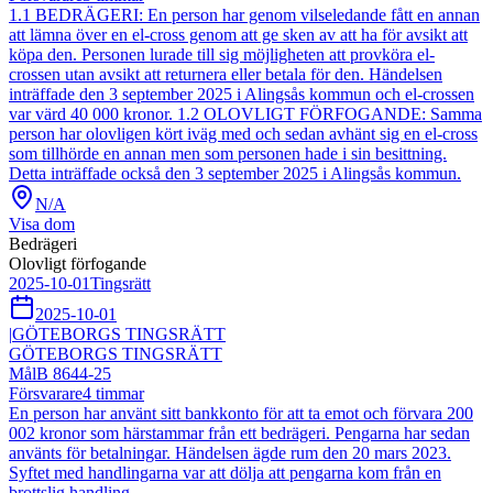
1.1 BEDRÄGERI: En person har genom vilseledande fått en annan
att lämna över en el-cross genom att ge sken av att ha för avsikt att
köpa den. Personen lurade till sig möjligheten att provköra el-
crossen utan avsikt att returnera eller betala för den. Händelsen
inträffade den 3 september 2025 i Alingsås kommun och el-crossen
var värd 40 000 kronor. 1.2 OLOVLIGT FÖRFOGANDE: Samma
person har olovligen kört iväg med och sedan avhänt sig en el-cross
som tillhörde en annan men som personen hade i sin besittning.
Detta inträffade också den 3 september 2025 i Alingsås kommun.
N/A
Visa dom
Bedrägeri
Olovligt förfogande
2025-10-01
Tingsrätt
2025-10-01
|
GÖTEBORGS TINGSRÄTT
GÖTEBORGS TINGSRÄTT
Mål
B 8644-25
Försvarare
4
timmar
En person har använt sitt bankkonto för att ta emot och förvara 200
002 kronor som härstammar från ett bedrägeri. Pengarna har sedan
använts för betalningar. Händelsen ägde rum den 20 mars 2023.
Syftet med handlingarna var att dölja att pengarna kom från en
brottslig handling.