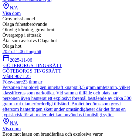
N/A
Visa dom
Grov misshandel
Olaga frihetsberövande
Olovlig körning, grovt brott
Övergrepp i rättssak
Åtal som avskrivs Olaga hot
Olaga hot
2025-11-06
Tingsrätt
2025-11-06
|
GÖTEBORGS TINGSRÄTT
GÖTEBORGS TINGSRÄTT
Mål
B 9071-25
Försvarare
23
timmar
Personen har olovligen innehaft knappt 3,5 gram amfetamin, vilket
klassificeras som narkotika. Vid samma tillfälle och plats har
personen även hanterat ett explosivt föremål bestående av cirka 300
gram krut utan erforderligt tillstånd. Brottet bedöms som grovt
eftersom hanteringen skett under omständigheter där det finns en
typisk risk för att materialet kan användas i brottsligt syfte.
N/A
Visa dom
Brott mot lagen om brandfarliga och explosiva varor