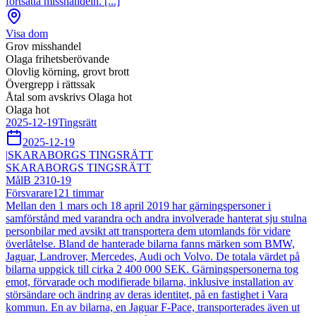
fortsätta misshandeln. [...]
Visa dom
Grov misshandel
Olaga frihetsberövande
Olovlig körning, grovt brott
Övergrepp i rättssak
Åtal som avskrivs Olaga hot
Olaga hot
2025-12-19
Tingsrätt
2025-12-19
|
SKARABORGS TINGSRÄTT
SKARABORGS TINGSRÄTT
Mål
B 2310-19
Försvarare
121
timmar
Mellan den 1 mars och 18 april 2019 har gärningspersoner i
samförstånd med varandra och andra involverade hanterat sju stulna
personbilar med avsikt att transportera dem utomlands för vidare
överlåtelse. Bland de hanterade bilarna fanns märken som BMW,
Jaguar, Landrover, Mercedes, Audi och Volvo. De totala värdet på
bilarna uppgick till cirka 2 400 000 SEK. Gärningspersonerna tog
emot, förvarade och modifierade bilarna, inklusive installation av
störsändare och ändring av deras identitet, på en fastighet i Vara
kommun. En av bilarna, en Jaguar F-Pace, transporterades även ut