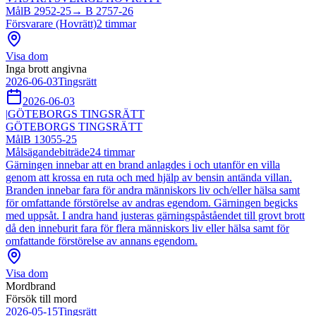
Mål
B 2952-25
→
B 2757-26
Försvarare (Hovrätt)
2
timmar
Visa dom
Inga brott angivna
2026-06-03
Tingsrätt
2026-06-03
|
GÖTEBORGS TINGSRÄTT
GÖTEBORGS TINGSRÄTT
Mål
B 13055-25
Målsägandebiträde
24
timmar
Gärningen innebar att en brand anlagdes i och utanför en villa
genom att krossa en ruta och med hjälp av bensin antända villan.
Branden innebar fara för andra människors liv och/eller hälsa samt
för omfattande förstörelse av andras egendom. Gärningen begicks
med uppsåt. I andra hand justeras gärningspåståendet till grovt brott
då den inneburit fara för flera människors liv eller hälsa samt för
omfattande förstörelse av annans egendom.
Visa dom
Mordbrand
Försök till mord
2026-05-15
Tingsrätt