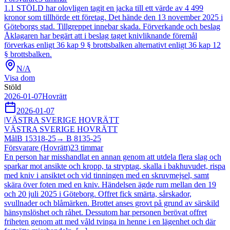
1.1 STÖLD har olovligen tagit en jacka till ett värde av 4 499
kronor som tillhörde ett företag. Det hände den 13 november 2025 i
Göteborgs stad. Tillgreppet innebar skada. Förverkande och beslag
Åklagaren har begärt att i beslag taget knivliknande föremål
förverkas enligt 36 kap 9 § brottsbalken alternativt enligt 36 kap 12
§ brottsbalken.
N/A
Visa dom
Stöld
2026-01-07
Hovrätt
2026-01-07
|
VÄSTRA SVERIGE HOVRÄTT
VÄSTRA SVERIGE HOVRÄTT
Mål
B 15318-25
→
B 8135-25
Försvarare (Hovrätt)
23
timmar
En person har misshandlat en annan genom att utdela flera slag och
sparkar mot ansikte och kropp, ta stryptag, skalla i bakhuvudet, rispa
med kniv i ansiktet och vid tinningen med en skruvmejsel, samt
skära över foten med en kniv. Händelsen ägde rum mellan den 19
och 20 juli 2025 i Göteborg. Offret fick smärta, sårskador,
svullnader och blåmärken. Brottet anses grovt på grund av särskild
hänsynslöshet och råhet. Dessutom har personen berövat offret
friheten genom att med våld tvinga in henne i en lägenhet och där