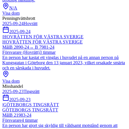
N/A
Visa dom
Penningtvättsbrott
2025-09-24
Hovrätt
2025-09-24
|
HOVRÄTTEN FÖR VÄSTRA SVERIGE
HOVRÄTTEN FÖR VÄSTRA SVERIGE
Mål
B 2890-24
→
B 7981-24
Försvarare (Hovrätt)
3
timmar
En person har kastat ett vinglas i huvudet på en annan person på
Kungsgatan i Göteborg den 13 januari 2023, vilket orsakade smärta
och en sårskada i huvudet.
Visa dom
Misshandel
2025-09-23
Tingsrätt
2025-09-23
|
GÖTEBORGS TINGSRÄTT
GÖTEBORGS TINGSRÄTT
Mål
B 21983-24
Försvarare
4
timmar
En person har gjort sig skyldig till våldsamt motstånd genom att