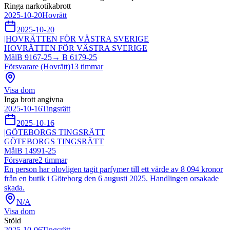
Ringa narkotikabrott
2025-10-20
Hovrätt
2025-10-20
|
HOVRÄTTEN FÖR VÄSTRA SVERIGE
HOVRÄTTEN FÖR VÄSTRA SVERIGE
Mål
B 9167-25
→
B 6179-25
Försvarare (Hovrätt)
13
timmar
Visa dom
Inga brott angivna
2025-10-16
Tingsrätt
2025-10-16
|
GÖTEBORGS TINGSRÄTT
GÖTEBORGS TINGSRÄTT
Mål
B 14991-25
Försvarare
2
timmar
En person har olovligen tagit parfymer till ett värde av 8 094 kronor
från en butik i Göteborg den 6 augusti 2025. Handlingen orsakade
skada.
N/A
Visa dom
Stöld
2025-10-06
Tingsrätt