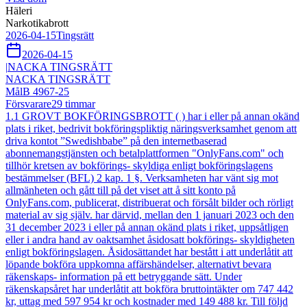
Häleri
Narkotikabrott
2026-04-15
Tingsrätt
2026-04-15
|
NACKA TINGSRÄTT
NACKA TINGSRÄTT
Mål
B 4967-25
Försvarare
29
timmar
1.1 GROVT BOKFÖRINGSBROTT ( ) har i eller på annan okänd
plats i riket, bedrivit bokföringspliktig näringsverksamhet genom att
driva kontot ”Swedishbabe” på den internetbaserad
abonnemangstjänsten och betalplattformen "OnlyFans.com" och
tillhör kretsen av bokförings- skyldiga enligt bokföringslagens
bestämmelser (BFL) 2 kap. 1 §. Verksamheten har vänt sig mot
allmänheten och gått till på det viset att å sitt konto på
OnlyFans.com, publicerat, distribuerat och försålt bilder och rörligt
material av sig själv. har därvid, mellan den 1 januari 2023 och den
31 december 2023 i eller på annan okänd plats i riket, uppsåtligen
eller i andra hand av oaktsamhet åsidosatt bokförings- skyldigheten
enligt bokföringslagen. Åsidosättandet har bestått i att underlåtit att
löpande bokföra uppkomna affärshändelser, alternativt bevara
räkenskaps- information på ett betryggande sätt. Under
räkenskapsåret har underlåtit att bokföra bruttointäkter om 747 442
kr, uttag med 597 954 kr och kostnader med 149 488 kr. Till följd