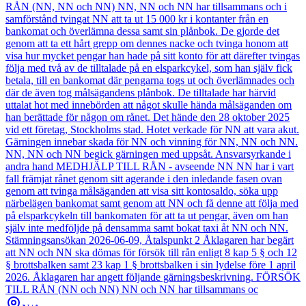
RÅN (NN, NN och NN) NN, NN och NN har tillsammans och i
samförstånd tvingat NN att ta ut 15 000 kr i kontanter från en
bankomat och överlämna dessa samt sin plånbok. De gjorde det
genom att ta ett hårt grepp om dennes nacke och tvinga honom att
visa hur mycket pengar han hade på sitt konto för att därefter tvingas
följa med två av de tilltalade på en elsparkcykel, som han själv fick
betala, till en bankomat där pengarna togs ut och överlämnades och
där de även tog målsägandens plånbok. De tilltalade har härvid
uttalat hot med innebörden att något skulle hända målsäganden om
han berättade för någon om rånet. Det hände den 28 oktober 2025
vid ett företag, Stockholms stad. Hotet verkade för NN att vara akut.
Gärningen innebar skada för NN och vinning för NN, NN och NN.
NN, NN och NN begick gärningen med uppsåt. Ansvarsyrkande i
andra hand MEDHJÄLP TILL RÅN - avseende NN NN har i vart
fall främjat rånet genom sitt agerande i den inledande fasen ovan
genom att tvinga målsäganden att visa sitt kontosaldo, söka upp
närbelägen bankomat samt genom att NN och få denne att följa med
på elsparkcykeln till bankomaten för att ta ut pengar, även om han
själv inte medföljde på densamma samt bokat taxi åt NN och NN.
Stämningsansökan 2026-06-09, Åtalspunkt 2 Åklagaren har begärt
att NN och NN ska dömas för försök till rån enligt 8 kap 5 § och 12
§ brottsbalken samt 23 kap 1 § brottsbalken i sin lydelse före 1 april
2026. Åklagaren har angett följande gärningsbeskrivning. FÖRSÖK
TILL RÅN (NN och NN) NN och NN har tillsammans oc