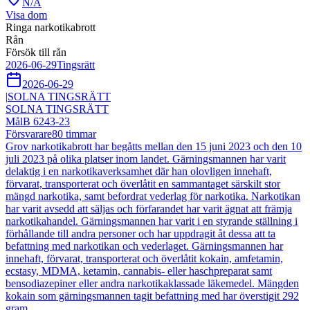
N/A
Visa dom
Ringa narkotikabrott
Rån
Försök till rån
2026-06-29
Tingsrätt
2026-06-29
|
SOLNA TINGSRÄTT
SOLNA TINGSRÄTT
Mål
B 6243-23
Försvarare
80
timmar
Grov narkotikabrott har begåtts mellan den 15 juni 2023 och den 10
juli 2023 på olika platser inom landet. Gärningsmannen har varit
delaktig i en narkotikaverksamhet där han olovligen innehaft,
förvarat, transporterat och överlåtit en sammantaget särskilt stor
mängd narkotika, samt befordrat vederlag för narkotika. Narkotikan
har varit avsedd att säljas och förfarandet har varit ägnat att främja
narkotikahandel. Gärningsmannen har varit i en styrande ställning i
förhållande till andra personer och har uppdragit åt dessa att ta
befattning med narkotikan och vederlaget. Gärningsmannen har
innehaft, förvarat, transporterat och överlåtit kokain, amfetamin,
ecstasy, MDMA, ketamin, cannabis- eller haschpreparat samt
bensodiazepiner eller andra narkotikaklassade läkemedel. Mängden
kokain som gärningsmannen tagit befattning med har överstigit 292
gram.