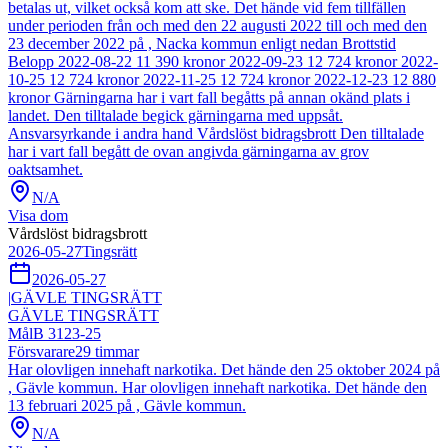
betalas ut, vilket också kom att ske. Det hände vid fem tillfällen
under perioden från och med den 22 augusti 2022 till och med den
23 december 2022 på , Nacka kommun enligt nedan Brottstid
Belopp 2022-08-22 11 390 kronor 2022-09-23 12 724 kronor 2022-
10-25 12 724 kronor 2022-11-25 12 724 kronor 2022-12-23 12 880
kronor Gärningarna har i vart fall begåtts på annan okänd plats i
landet. Den tilltalade begick gärningarna med uppsåt.
Ansvarsyrkande i andra hand Vårdslöst bidragsbrott Den tilltalade
har i vart fall begått de ovan angivda gärningarna av grov
oaktsamhet.
N/A
Visa dom
Vårdslöst bidragsbrott
2026-05-27
Tingsrätt
2026-05-27
|
GÄVLE TINGSRÄTT
GÄVLE TINGSRÄTT
Mål
B 3123-25
Försvarare
29
timmar
Har olovligen innehaft narkotika. Det hände den 25 oktober 2024 på
, Gävle kommun. Har olovligen innehaft narkotika. Det hände den
13 februari 2025 på , Gävle kommun.
N/A