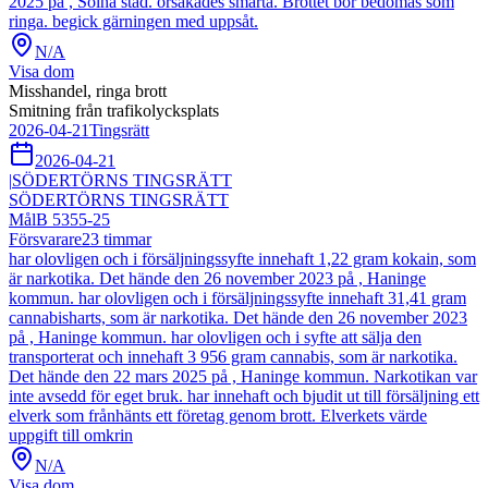
2025 på , Solna stad. orsakades smärta. Brottet bör bedömas som
ringa. begick gärningen med uppsåt.
N/A
Visa dom
Misshandel, ringa brott
Smitning från trafikolycksplats
2026-04-21
Tingsrätt
2026-04-21
|
SÖDERTÖRNS TINGSRÄTT
SÖDERTÖRNS TINGSRÄTT
Mål
B 5355-25
Försvarare
23
timmar
har olovligen och i försäljningssyfte innehaft 1,22 gram kokain, som
är narkotika. Det hände den 26 november 2023 på , Haninge
kommun. har olovligen och i försäljningssyfte innehaft 31,41 gram
cannabisharts, som är narkotika. Det hände den 26 november 2023
på , Haninge kommun. har olovligen och i syfte att sälja den
transporterat och innehaft 3 956 gram cannabis, som är narkotika.
Det hände den 22 mars 2025 på , Haninge kommun. Narkotikan var
inte avsedd för eget bruk. har innehaft och bjudit ut till försäljning ett
elverk som frånhänts ett företag genom brott. Elverkets värde
uppgift till omkrin
N/A
Visa dom