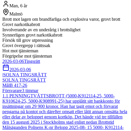
Man
,
6 år
Malmö
Brott mot lagen om brandfarliga och explosiva varor, grovt brott
Grovt narkotikabrott
Involverande av en underårig i brottslighet
Synnerligen grovt narkotikabrott
Försök till grov utpressning
Grovt övergrepp i rättssak
Hot mot tjänsteman
Förgripelse mot tjänsteman
2026-03-06
Tingsrätt
2026-03-06
|
SOLNA TINGSRÄTT
SOLNA TINGSRÄTT
Mål
B 417-26
Försvarare
3
timmar
1.1 PENNINGTVÄTTSBROTT (5000-K912114-25, 5000-
K910624-25, 5000-K908991-25) har upplåtit sitt bankkonto för
insättningar om 29 900 kronor. Han har tagit emot och förvarat
pengarna på kontot och därefter omsatt eller låtit annan omsätta hela
eller delar av beloppet genom kortköp. Det hände vid tre tillfällen
den 15 augusti 2025 i Stockholms stad enligt nedan Brottstid
Målsäganden Polisens K-nr Belopp 2025-08- 15 5000- K912114-