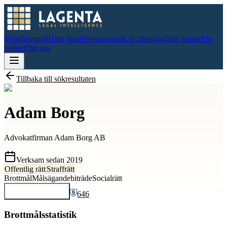
Tvist
Brottmål
Hitta jurist
Företagstvist
Kör rättegång
Sök domar
För
jurister
Om oss
Tillbaka till sökresultaten
Adam Borg
Advokatfirman Adam Borg AB
Verksam sedan
2019
Offentlig rätt
Straffrätt
Brottmål
Målsägandebiträde
Socialrätt
646
Kontakta
Adam
Brottmålsstatistik