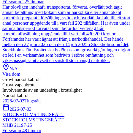
Försvarare
225
timmar
Har olovligen innehaft, transporterat, förvarat, överlåtit och tagit
annan befattning med kokain som är narkotika eller annat okänt
narkotiskt preparat i försäljningssyfte och överlåtit kokain till ett stort
antal personer uppgående till i vart fall 202 tillfällen. Har även under
samma tidsperiod förvarat samt befordrat vederlag från
narkotikaförsäljning uppgående till i vart fall 430 200 kronor.
Förfarandet har varit ägnat att främja narkotikahandel. Det hände
mellan den 27 juni 2025 och den 14 juli 2025 i Stockholmsområdet,
Stockholms län. Brottet ska bedömas som grovt då gärningen utgjort
ett led i en verksamhet som bedrivits i större omfattning och
yrkesmässigt samt avsett en särskilt stor mängd narkotika.
N/A
Visa dom
Grovt narkotikabrott
Grovt vapenbrott
Involverande av en underårig i brottslighet
Narkotikabrott
2026-07-03
Tingsrätt
2026-07-03
|
STOCKHOLMS TINGSRÄTT
STOCKHOLMS TINGSRÄTT
Mål
B 21197-25
Försvarare
48
timmar