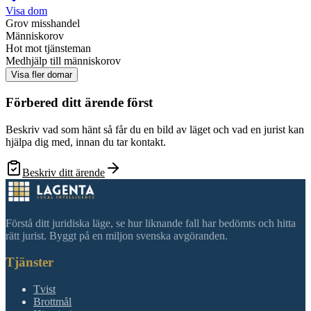
Visa dom
Grov misshandel
Människorov
Hot mot tjänsteman
Medhjälp till människorov
Visa fler domar
Förbered ditt ärende först
Beskriv vad som hänt så får du en bild av läget och vad en jurist kan
hjälpa dig med, innan du tar kontakt.
Beskriv ditt ärende
Förstå ditt juridiska läge, se hur liknande fall har bedömts och hitta
rätt jurist. Byggt på en miljon svenska avgöranden.
Tjänster
Tvist
Brottmål