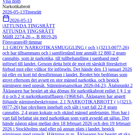
Visa dom
Narkotikabrott
2026-05-13
Tingsrätt
2026-05-13
|
ATTUNDA TINGSRÄTT
ATTUNDA TINGSRÄTT
Mål
B 2274-26
→
B 8819-26
Försvarare
49
timmar
1.1 GROV NARKOTIKASMUGGLING ( och ) (3213-0077-26)
och har tillsammans och i samförstånd inte anmält 12 880,2 gram
cannabis, som är narkotika, till tullbehandling i samband med
införsel till landet. Genom detta bröt de mot ett särskilt föreskrivet
förbud mot eller villkor för införseln. Det hände den 13 januari 2026
på eller en kort tid dessförinnan i landet. Brottet bör bedömas som
grovt eftersom det avsett en stor mängd narkotika. och begick
gärningen med uppsåt. Stämningsansökan 2026-04-23, Åtalspunkt 2
Åklagaren har begärt att ska dömas för narkotikabrott enligt 1 § 1 st
4 p och 2 st narkotikastrafflagen (1968:64). Åklagaren har angett
följande gärningsbeskrivning. 2.1 NARKOTIKABROTT ( ) (3213-
0077-26) har olovligen innehaft och sålt i vart fall 22,8 gram
cannabis, 2,4 gram kokain och okänd mängd amfetamin. Hon har i
vart fall befattat sig med narkotikan som varit avsedd att säljas. Det
hände någon gång mellan den 18 februari 2026 och den 19 februari
2026 i Stockholms stad eller på annan plats i landet. begick
gärningen med uppsåt. Häktning m.m. Åklagaren har begärt att ska