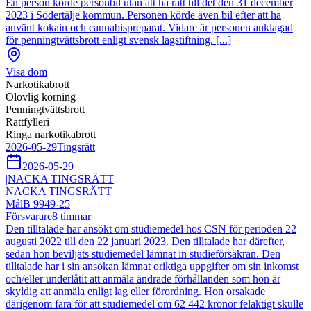
En person körde personbil utan att ha rätt till det den 31 december
2023 i Södertälje kommun. Personen körde även bil efter att ha
använt kokain och cannabispreparat. Vidare är personen anklagad
för penningtvättsbrott enligt svensk lagstiftning. [...]
Visa dom
Narkotikabrott
Olovlig körning
Penningtvättsbrott
Rattfylleri
Ringa narkotikabrott
2026-05-29
Tingsrätt
2026-05-29
|
NACKA TINGSRÄTT
NACKA TINGSRÄTT
Mål
B 9949-25
Försvarare
8
timmar
Den tilltalade har ansökt om studiemedel hos CSN för perioden 22
augusti 2022 till den 22 januari 2023. Den tilltalade har därefter,
sedan hon beviljats studiemedel lämnat in studieförsäkran. Den
tilltalade har i sin ansökan lämnat oriktiga uppgifter om sin inkomst
och/eller underlåtit att anmäla ändrade förhållanden som hon är
skyldig att anmäla enligt lag eller förordning. Hon orsakade
därigenom fara för att studiemedel om 62 442 kronor felaktigt skulle