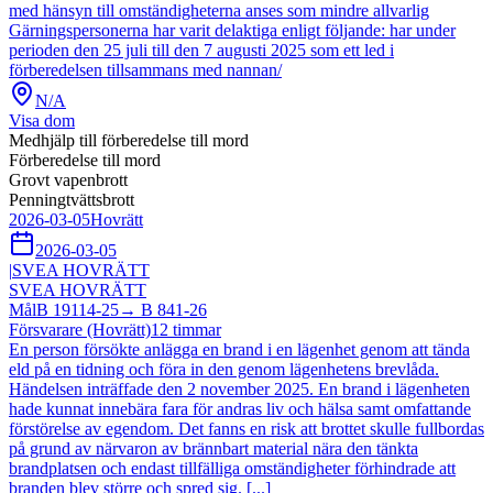
med hänsyn till omständigheterna anses som mindre allvarlig
Gärningspersonerna har varit delaktiga enligt följande: har under
perioden den 25 juli till den 7 augusti 2025 som ett led i
förberedelsen tillsammans med nannan/
N/A
Visa dom
Medhjälp till förberedelse till mord
Förberedelse till mord
Grovt vapenbrott
Penningtvättsbrott
2026-03-05
Hovrätt
2026-03-05
|
SVEA HOVRÄTT
SVEA HOVRÄTT
Mål
B 19114-25
→
B 841-26
Försvarare (Hovrätt)
12
timmar
En person försökte anlägga en brand i en lägenhet genom att tända
eld på en tidning och föra in den genom lägenhetens brevlåda.
Händelsen inträffade den 2 november 2025. En brand i lägenheten
hade kunnat innebära fara för andras liv och hälsa samt omfattande
förstörelse av egendom. Det fanns en risk att brottet skulle fullbordas
på grund av närvaron av brännbart material nära den tänkta
brandplatsen och endast tillfälliga omständigheter förhindrade att
branden blev större och spred sig. [...]