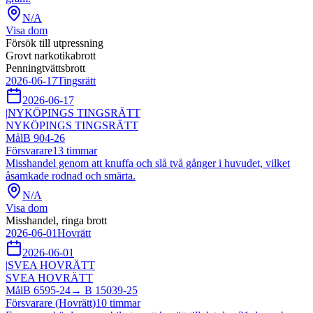
N/A
Visa dom
Försök till utpressning
Grovt narkotikabrott
Penningtvättsbrott
2026-06-17
Tingsrätt
2026-06-17
|
NYKÖPINGS TINGSRÄTT
NYKÖPINGS TINGSRÄTT
Mål
B 904-26
Försvarare
13
timmar
Misshandel genom att knuffa och slå två gånger i huvudet, vilket
åsamkade rodnad och smärta.
N/A
Visa dom
Misshandel, ringa brott
2026-06-01
Hovrätt
2026-06-01
|
SVEA HOVRÄTT
SVEA HOVRÄTT
Mål
B 6595-24
→
B 15039-25
Försvarare (Hovrätt)
10
timmar