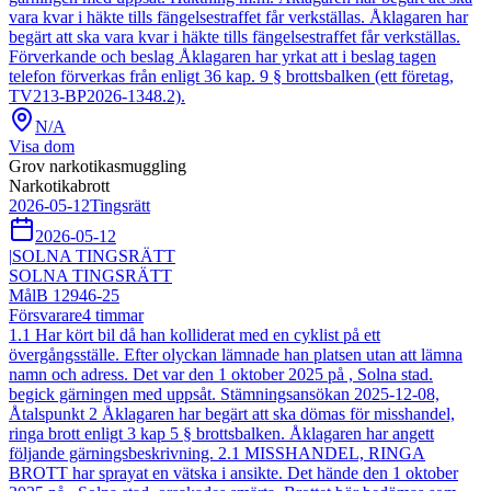
vara kvar i häkte tills fängelsestraffet får verkställas. Åklagaren har
begärt att ska vara kvar i häkte tills fängelsestraffet får verkställas.
Förverkande och beslag Åklagaren har yrkat att i beslag tagen
telefon förverkas från enligt 36 kap. 9 § brottsbalken (ett företag,
TV213-BP2026-1348.2).
N/A
Visa dom
Grov narkotikasmuggling
Narkotikabrott
2026-05-12
Tingsrätt
2026-05-12
|
SOLNA TINGSRÄTT
SOLNA TINGSRÄTT
Mål
B 12946-25
Försvarare
4
timmar
1.1 Har kört bil då han kolliderat med en cyklist på ett
övergångsställe. Efter olyckan lämnade han platsen utan att lämna
namn och adress. Det var den 1 oktober 2025 på , Solna stad.
begick gärningen med uppsåt. Stämningsansökan 2025-12-08,
Åtalspunkt 2 Åklagaren har begärt att ska dömas för misshandel,
ringa brott enligt 3 kap 5 § brottsbalken. Åklagaren har angett
följande gärningsbeskrivning. 2.1 MISSHANDEL, RINGA
BROTT har sprayat en vätska i ansikte. Det hände den 1 oktober