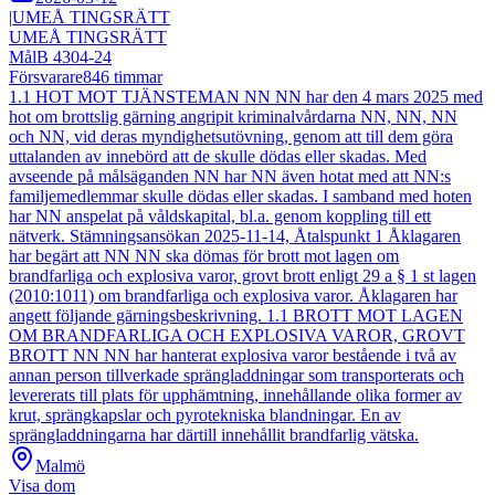
|
UMEÅ TINGSRÄTT
UMEÅ TINGSRÄTT
Mål
B 4304-24
Försvarare
846
timmar
1.1 HOT MOT TJÄNSTEMAN NN NN har den 4 mars 2025 med
hot om brottslig gärning angripit kriminalvårdarna NN, NN, NN
och NN, vid deras myndighetsutövning, genom att till dem göra
uttalanden av innebörd att de skulle dödas eller skadas. Med
avseende på målsäganden NN har NN även hotat med att NN:s
familjemedlemmar skulle dödas eller skadas. I samband med hoten
har NN anspelat på våldskapital, bl.a. genom koppling till ett
nätverk. Stämningsansökan 2025-11-14, Åtalspunkt 1 Åklagaren
har begärt att NN NN ska dömas för brott mot lagen om
brandfarliga och explosiva varor, grovt brott enligt 29 a § 1 st lagen
(2010:1011) om brandfarliga och explosiva varor. Åklagaren har
angett följande gärningsbeskrivning. 1.1 BROTT MOT LAGEN
OM BRANDFARLIGA OCH EXPLOSIVA VAROR, GROVT
BROTT NN NN har hanterat explosiva varor bestående i två av
annan person tillverkade sprängladdningar som transporterats och
levererats till plats för upphämtning, innehållande olika former av
krut, sprängkapslar och pyrotekniska blandningar. En av
sprängladdningarna har därtill innehållit brandfarlig vätska.
Malmö
Visa dom