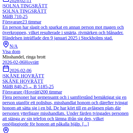
2026-02-11
|
SOLNA TINGSRÄTT
SOLNA TINGSRÄTT
Mål
B 710-25
Försvarare
23
timmar
En person har slagit och sparkat en annan person mot magen och
överkroppen, vilket resulterade i smärta, rivmärken och blånader.
Händelsen inträffade den 9 januari 2025 i Stockholms stad.
N/A
Visa dom
Misshandel, ringa brott
2026-02-06
Hovrätt
2026-02-06
|
SKÅNE HOVRÄTT
SKÅNE HOVRÄTT
Mål
B 840-25
→
B 5185-25
Försvarare (Hovrätt)
200
timmar
Flera personer har gemensamt och i samförstånd bemäktigat sig en
person utanför ett polishus, misshandlat honom och därefter tvingat
honom att sätta sig i en bil. De har kört till en avlägsen plats där
personen ytterligare misshandlats. Under färden tvingades personen
att stänga av sin telefon och lämna ifrån sig den, vilket
omöjliggjorde för honom att påkalla hjälp. [...]