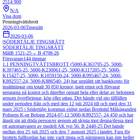
2514 900
N/A
Visa dom
Penningtvättsbrott
2026-03-06
Tingsrätt
2026-03-06
|
SÖDERTÄLJE TINGSRÄTT
SÖDERTÄLJE TINGSRÄTT
Mål
B 1521-25
→
B 4798-26
Försvarare
144
timmar
1.1 PENNINGTVÄTTSBROTT (5000-K363795-25, 5000-
K397465-25, 5000-K230061-25, 5000-K117205-25, 5000-
K15427-25, 5000- K1059150-24, 5000-K995467-24, 5000-
K892557-24, 5000-K886540- 24) har upplåtit sitt bankkonto för
insättningar om totalt 30 850 kronor, tagit emot och förvarat
pengarna på kontot och därefter omsatt hela eller delar av beloppen
genom överföringar, köp eller uttag. Det hände vid nio tillfällen
under perioden från och med den 12 juli 2024 till och med den 31
mars 2025 i Södertälje kommun enligt nedan Brottstid Målsäganden
Polisens K-nr Belopp 2024-07-12 5000-K892557- 24 450 och har
åtagit sig att döda person/er genom att skjuta mot denna/dessa med
ett automatvapen av modell AK typ 56. B 2440-25 Det hände
mellan den 25 juli 2025 och den 7 augusti 2025 i landet. Fara för
brottets fullbordan har inte varit ringa och gärningen kan inte heller