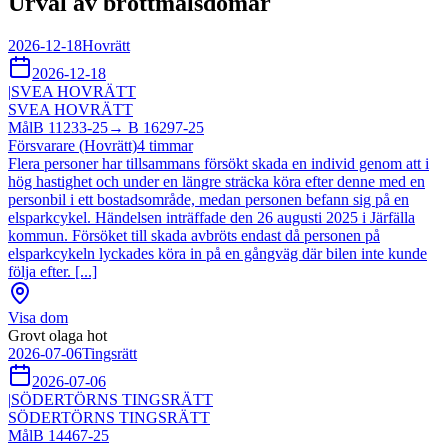
Urval av brottmålsdomar
2026-12-18
Hovrätt
2026-12-18
|
SVEA HOVRÄTT
SVEA HOVRÄTT
Mål
B 11233-25
→
B 16297-25
Försvarare (Hovrätt)
4
timmar
Flera personer har tillsammans försökt skada en individ genom att i
hög hastighet och under en längre sträcka köra efter denne med en
personbil i ett bostadsområde, medan personen befann sig på en
elsparkcykel. Händelsen inträffade den 26 augusti 2025 i Järfälla
kommun. Försöket till skada avbröts endast då personen på
elsparkcykeln lyckades köra in på en gångväg där bilen inte kunde
följa efter. [...]
Visa dom
Grovt olaga hot
2026-07-06
Tingsrätt
2026-07-06
|
SÖDERTÖRNS TINGSRÄTT
SÖDERTÖRNS TINGSRÄTT
Mål
B 14467-25