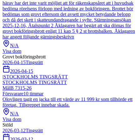
härav har det inte varit möjligt att för räkenskapsåret att i huvudsak
bedöma rörelsens förlopp med ledning av bokföringen. Brottet bör
bedömas som grovt eftersom det avsett mycket betydande belopp
och då det skett i skatteundandragande i syfte. Stämningsansökan
2025-12-16, Åtalspunkt 2 Åklagaren har begärt att ska dömas för
grovt bokföringsbrott enligt 11 kap 5 § 2 st brottsbalken. Åklagaren
har angett följande gärningsbeskrivn
N/A
Visa dom
Grovt bokföringsbrott
2026-04-15
Tingsrätt
2026-04-15
|
STOCKHOLMS TINGSRÄTT
STOCKHOLMS TINGSRÄTT
Mål
B 7315-26
Försvarare
10
timmar
Olovligen tagit en jacka till ett värde av 11 999 kr som tillhörde ett
företag. Tillgreppet innebar skada.
N/A
Visa dom
Stöld
2026-03-12
Tingsrätt
2026-03-12