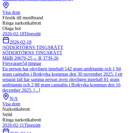
Visa dom
Försök till mordbrand
Ringa narkotikabrott
Olaga hot
2026-02-18
Tingsrätt
2026-02-18
|
SÖDERTÖRNS TINGSRÄTT
SÖDERTÖRNS TINGSRÄTT
Mål
B 20670-25
→
B 3739-26
Försvarare
54
timmar
En person har olovligen innehaft 142 gram amfetamin och 1,94
gram cannabis i Botkyrka kommun den 30 november 2025. I ett
separat fall har samma person även olovligen innehaft 81 gram
amfetamin och 2,88 gram cannabis i Botkyrka kommun den 16
december 2025. [...]
N/A
Visa dom
Narkotikabrott
Stöld
Ringa narkotikabrott
2026-02-11
Tingsrätt