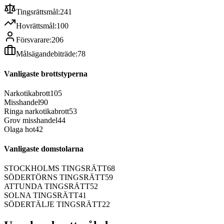
Tingsrättsmål:
241
Hovrättsmål:
100
Försvarare:
206
Målsägandebiträde:
78
Vanligaste brottstyperna
Narkotikabrott
105
Misshandel
90
Ringa narkotikabrott
53
Grov misshandel
44
Olaga hot
42
Vanligaste domstolarna
STOCKHOLMS TINGSRÄTT
68
SÖDERTÖRNS TINGSRÄTT
59
ATTUNDA TINGSRÄTT
52
SOLNA TINGSRÄTT
41
SÖDERTÄLJE TINGSRÄTT
22