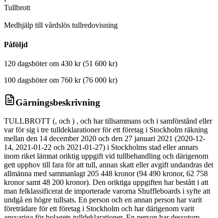
Tullbrott
D
Medhjälp till vårdslös tullredovisning
Påföljd
120 dagsböter om 430 kr (51 600 kr)
100 dagsböter om 760 kr (76 000 kr)
Gärningsbeskrivning
TULLBROTT (, och ) , och har tillsammans och i samförstånd eller
var för sig i tre tulldeklarationer för ett företag i Stockholm räkning
mellan den 14 december 2020 och den 27 januari 2021 (2020-12-
14, 2021-01-22 och 2021-01-27) i Stockholms stad eller annars
inom riket lämnat oriktig uppgift vid tullbehandling och därigenom
gett upphov till fara för att tull, annan skatt eller avgift undandras det
allmänna med sammanlagt 205 448 kronor (94 490 kronor, 62 758
kronor samt 48 200 kronor). Den oriktiga uppgiften har bestått i att
man felklassificerat de importerade varorna Shuffleboards i syfte att
undgå en högre tullsats. En person och en annan person har varit
företrädare för ett företag i Stockholm och har därigenom varit
ansvariga för bolagets tulldeklarationer. En person har dessutom