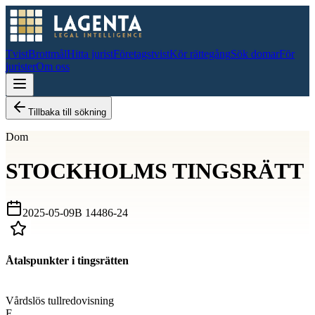
Tvist
Brottmål
Hitta jurist
Företagstvist
Kör rättegång
Sök domar
För
jurister
Om oss
Tillbaka till sökning
Dom
STOCKHOLMS TINGSRÄTT
2025-05-09
B 14486-24
Åtalspunkter i tingsrätten
D
Vårdslös tullredovisning
F