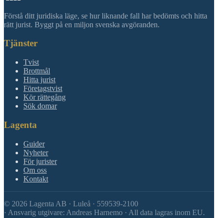
Förstå ditt juridiska läge, se hur liknande fall har bedömts och hitta
rätt jurist. Byggt på en miljon svenska avgöranden.
Tjänster
Tvist
Brottmål
Hitta jurist
Företagstvist
Kör rättegång
Sök domar
Lagenta
Guider
Nyheter
För jurister
Om oss
Kontakt
©
2026
Lagenta AB · Luleå · 559539-2100
·
Ansvarig utgivare: Andreas Harnemo · All data lagras inom EU.