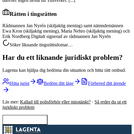
därefter ingett dessa till Tullverket. [...]
Rätten i tingsrätten
Rådmannen Jan Nyrén (skiljaktig mening) samt nämndemännen
Ewa Kron (skiljaktig mening), Maria Nehro (skiljaktig mening) och
Erik Nordberg Digitalt signerad av rådmannen Jan Nyrén
Söker liknande tingsrättsdomar…
Har du ett liknande juridiskt problem?
Lagenta kan hjälpa dig bedöma din situation och hitta rätt ombud.
Hitta jurist
Bedöm ditt läge
Förbered ditt ärende
Läs mer:
Kallad till polisförhör eller misstänkt?
·
Så reder du ut ett
juridiskt problem
Tillbaka till sökning