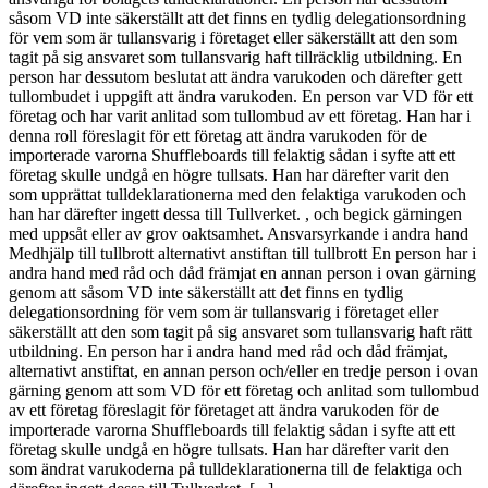
såsom VD inte säkerställt att det finns en tydlig delegationsordning
för vem som är tullansvarig i företaget eller säkerställt att den som
tagit på sig ansvaret som tullansvarig haft tillräcklig utbildning. En
person har dessutom beslutat att ändra varukoden och därefter gett
tullombudet i uppgift att ändra varukoden. En person var VD för ett
företag och har varit anlitad som tullombud av ett företag. Han har i
denna roll föreslagit för ett företag att ändra varukoden för de
importerade varorna Shuffleboards till felaktig sådan i syfte att ett
företag skulle undgå en högre tullsats. Han har därefter varit den
som upprättat tulldeklarationerna med den felaktiga varukoden och
han har därefter ingett dessa till Tullverket. , och begick gärningen
med uppsåt eller av grov oaktsamhet. Ansvarsyrkande i andra hand
Medhjälp till tullbrott alternativt anstiftan till tullbrott En person har i
andra hand med råd och dåd främjat en annan person i ovan gärning
genom att såsom VD inte säkerställt att det finns en tydlig
delegationsordning för vem som är tullansvarig i företaget eller
säkerställt att den som tagit på sig ansvaret som tullansvarig haft rätt
utbildning. En person har i andra hand med råd och dåd främjat,
alternativt anstiftat, en annan person och/eller en tredje person i ovan
gärning genom att som VD för ett företag och anlitad som tullombud
av ett företag föreslagit för företaget att ändra varukoden för de
importerade varorna Shuffleboards till felaktig sådan i syfte att ett
företag skulle undgå en högre tullsats. Han har därefter varit den
som ändrat varukoderna på tulldeklarationerna till de felaktiga och