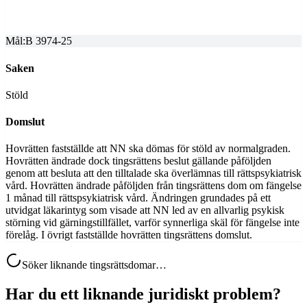
2026-02-02
Mål:
B 3974-25
Saken
Stöld
Domslut
Hovrätten fastställde att NN ska dömas för stöld av normalgraden.
Hovrätten ändrade dock tingsrättens beslut gällande påföljden
genom att besluta att den tilltalade ska överlämnas till rättspsykiatrisk
vård. Hovrätten ändrade påföljden från tingsrättens dom om fängelse
1 månad till rättspsykiatrisk vård. Ändringen grundades på ett
utvidgat läkarintyg som visade att NN led av en allvarlig psykisk
störning vid gärningstillfället, varför synnerliga skäl för fängelse inte
förelåg. I övrigt fastställde hovrätten tingsrättens domslut.
Söker liknande tingsrättsdomar…
Har du ett liknande juridiskt problem?