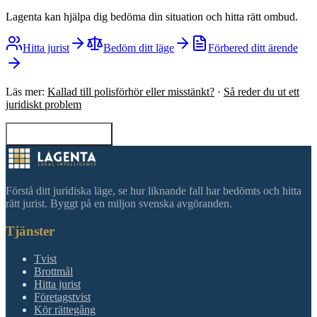
Lagenta kan hjälpa dig bedöma din situation och hitta rätt ombud.
Hitta jurist
Bedöm ditt läge
Förbered ditt ärende
Läs mer:
Kallad till polisförhör eller misstänkt?
·
Så reder du ut ett
juridiskt problem
Tillbaka till sökning
Förstå ditt juridiska läge, se hur liknande fall har bedömts och hitta
rätt jurist. Byggt på en miljon svenska avgöranden.
Tjänster
Tvist
Brottmål
Hitta jurist
Företagstvist
Kör rättegång