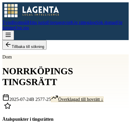
Tvist
Brottmål
Hitta jurist
Företagstvist
Kör rättegång
Sök domar
För
jurister
Om oss
Tillbaka till sökning
Dom
NORRKÖPINGS
TINGSRÄTT
2025-07-24
B 2577-25
Överklagad till hovrätt ↓
Åtalspunkter i tingsrätten
D