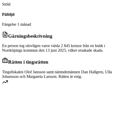
Stöld
Påföljd
Fängelse 1 månad
Gärningsbeskrivning
En person tog olovligen varor värda 2 845 kronor från en butik i
Norrköpings kommun den 13 juni 2025, vilket orsakade skada.
Rätten i tingsrätten
Tingsfiskalen Olof Jansson samt nämndemännen Dan Hallgren, Ulla
Johansson och Margareta Larsson. Rätten är enig.
GÖTA HOVRÄTT
Överprövning av tingsrättens dom
Dom meddelad