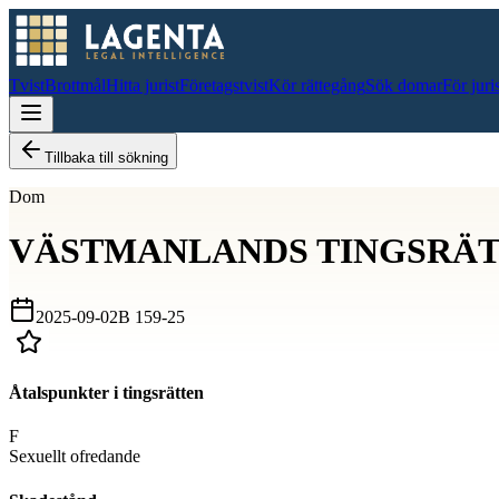
Tvist
Brottmål
Hitta jurist
Företagstvist
Kör rättegång
Sök domar
För juri
Tillbaka till sökning
Dom
VÄSTMANLANDS TINGSRÄ
2025-09-02
B 159-25
Åtalspunkter i tingsrätten
F
Sexuellt ofredande