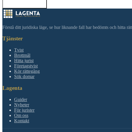
Tillbaka till sökning
Förstå ditt juridiska läge, se hur liknande fall har bedömts och hitta r
Tjänster
Tvist
Brottmål
Hitta jurist
Företagstvist
Kör rättegång
Sök domar
Lagenta
Guider
Nyheter
För jurister
Om oss
Kontakt