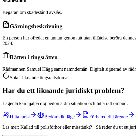
Skadestånd
Begäran om skadestånd avslås.
Gärningsbeskrivning
En person har ofredat en annan genom att utan tillåtelse beröra denne
2024.
Rätten i tingsrätten
Rådmannen Samuel Hägg samt nämndemän. Digitalt signerad av rå
Söker liknande tingsrättsdomar…
Har du ett liknande juridiskt problem?
Lagenta kan hjälpa dig bedöma din situation och hitta rätt ombud.
Hitta jurist
Bedöm ditt läge
Förbered ditt ärende
Läs mer:
Kallad till polisförhör eller misstänkt?
·
Så reder du ut ett ju