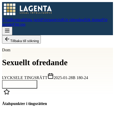
Tvist
Brottmål
Hitta jurist
Företagstvist
Kör rättegång
Sök domar
För
jurister
Om oss
Tillbaka till sökning
Dom
Sexuellt ofredande
LYCKSELE TINGSRÄTT
2025-01-28
B 180-24
Visa hela domen
Åtalspunkter i tingsrätten
D