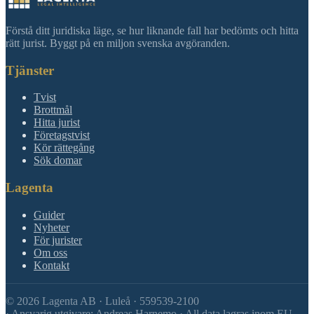
Förstå ditt juridiska läge, se hur liknande fall har bedömts och hitta
rätt jurist. Byggt på en miljon svenska avgöranden.
Tjänster
Tvist
Brottmål
Hitta jurist
Företagstvist
Kör rättegång
Sök domar
Lagenta
Guider
Nyheter
För jurister
Om oss
Kontakt
©
2026
Lagenta AB · Luleå · 559539-2100
·
Ansvarig utgivare: Andreas Harnemo · All data lagras inom EU.