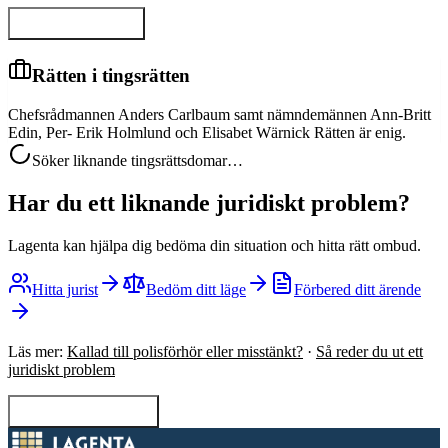
Visa hela domen
Rätten i tingsrätten
Chefsrådmannen Anders Carlbaum samt nämndemännen Ann-Britt
Edin, Per- Erik Holmlund och Elisabet Wärnick Rätten är enig.
Söker liknande tingsrättsdomar…
Har du ett liknande juridiskt problem?
Lagenta kan hjälpa dig bedöma din situation och hitta rätt ombud.
Hitta jurist
Bedöm ditt läge
Förbered ditt ärende
Läs mer:
Kallad till polisförhör eller misstänkt?
·
Så reder du ut ett
juridiskt problem
Tillbaka till sökning