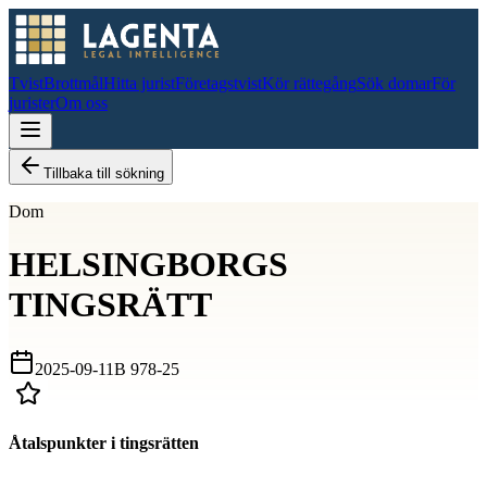
Tvist
Brottmål
Hitta jurist
Företagstvist
Kör rättegång
Sök domar
För
jurister
Om oss
Tillbaka till sökning
Dom
HELSINGBORGS
TINGSRÄTT
2025-09-11
B 978-25
Åtalspunkter i tingsrätten
D