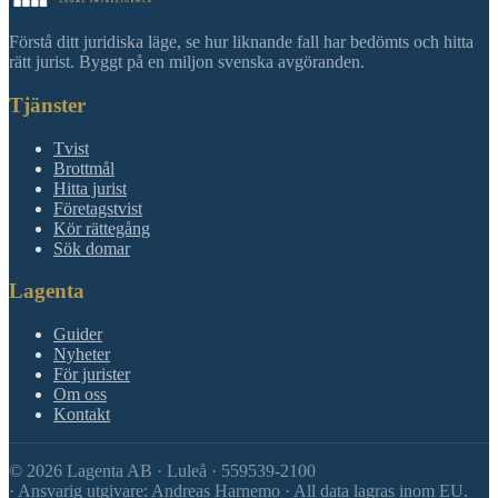
Förstå ditt juridiska läge, se hur liknande fall har bedömts och hitta
rätt jurist. Byggt på en miljon svenska avgöranden.
Tjänster
Tvist
Brottmål
Hitta jurist
Företagstvist
Kör rättegång
Sök domar
Lagenta
Guider
Nyheter
För jurister
Om oss
Kontakt
©
2026
Lagenta AB · Luleå · 559539-2100
·
Ansvarig utgivare: Andreas Harnemo · All data lagras inom EU.