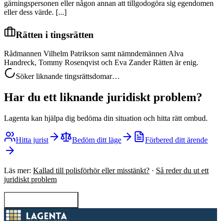
gärningspersonen eller någon annan att tillgodogöra sig egendomen
eller dess värde. [...]
Rätten i tingsrätten
Rådmannen Vilhelm Patrikson samt nämndemännen Alva
Handreck, Tommy Rosenqvist och Eva Zander Rätten är enig.
Söker liknande tingsrättsdomar…
Har du ett liknande juridiskt problem?
Lagenta kan hjälpa dig bedöma din situation och hitta rätt ombud.
Hitta jurist
Bedöm ditt läge
Förbered ditt ärende
Läs mer:
Kallad till polisförhör eller misstänkt?
·
Så reder du ut ett
juridiskt problem
Tillbaka till sökning