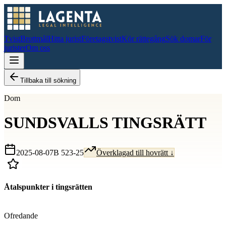
Tvist
Brottmål
Hitta jurist
Företagstvist
Kör rättegång
Sök domar
För
jurister
Om oss
Tillbaka till sökning
Dom
SUNDSVALLS TINGSRÄTT
2025-08-07
B 523-25
Överklagad till hovrätt ↓
Åtalspunkter i tingsrätten
D
Ofredande
D