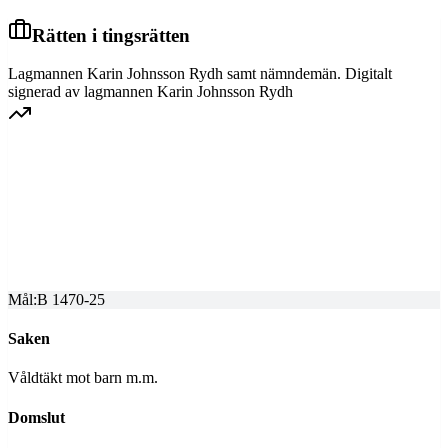
Rätten i tingsrätten
Lagmannen Karin Johnsson Rydh samt nämndemän. Digitalt
signerad av lagmannen Karin Johnsson Rydh
HOVRÄTTEN FÖR NEDRE NORRLAND
Överprövning av tingsrättens dom
Dom meddelad
2025-10-03
Mål:
B 1470-25
Saken
Våldtäkt mot barn m.m.
Domslut