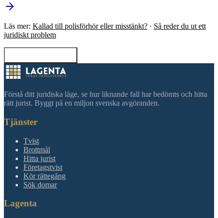
Läs mer:
Kallad till polisförhör eller misstänkt?
·
Så reder du ut ett
juridiskt problem
Tillbaka till sökning
Förstå ditt juridiska läge, se hur liknande fall har bedömts och hitta
rätt jurist. Byggt på en miljon svenska avgöranden.
Tjänster
Tvist
Brottmål
Hitta jurist
Företagstvist
Kör rättegång
Sök domar
Lagenta