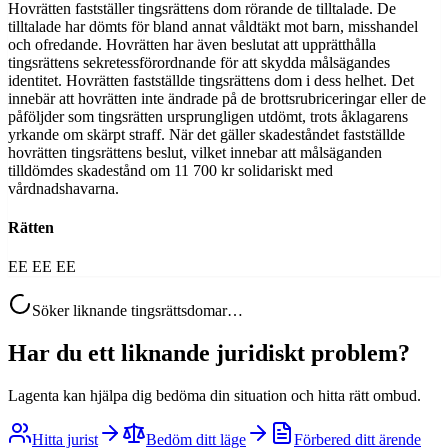
Hovrätten fastställer tingsrättens dom rörande de tilltalade. De
tilltalade har dömts för bland annat våldtäkt mot barn, misshandel
och ofredande. Hovrätten har även beslutat att upprätthålla
tingsrättens sekretessförordnande för att skydda målsägandes
identitet. Hovrätten fastställde tingsrättens dom i dess helhet. Det
innebär att hovrätten inte ändrade på de brottsrubriceringar eller de
påföljder som tingsrätten ursprungligen utdömt, trots åklagarens
yrkande om skärpt straff. När det gäller skadeståndet fastställde
hovrätten tingsrättens beslut, vilket innebar att målsäganden
tilldömdes skadestånd om 11 700 kr solidariskt med
vårdnadshavarna.
Rätten
EE EE EE
Söker liknande tingsrättsdomar…
Har du ett liknande juridiskt problem?
Lagenta kan hjälpa dig bedöma din situation och hitta rätt ombud.
Hitta jurist
Bedöm ditt läge
Förbered ditt ärende