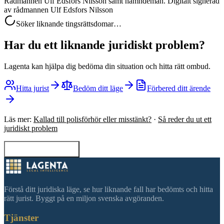
Rådmannen Ulf Edsfors Nilsson samt nämndemän. Digitalt signerad
av rådmannen Ulf Edsfors Nilsson
Söker liknande tingsrättsdomar…
Har du ett liknande juridiskt problem?
Lagenta kan hjälpa dig bedöma din situation och hitta rätt ombud.
Hitta jurist
Bedöm ditt läge
Förbered ditt ärende
Läs mer:
Kallad till polisförhör eller misstänkt?
·
Så reder du ut ett
juridiskt problem
Tillbaka till sökning
Förstå ditt juridiska läge, se hur liknande fall har bedömts och hitta
rätt jurist. Byggt på en miljon svenska avgöranden.
Tjänster