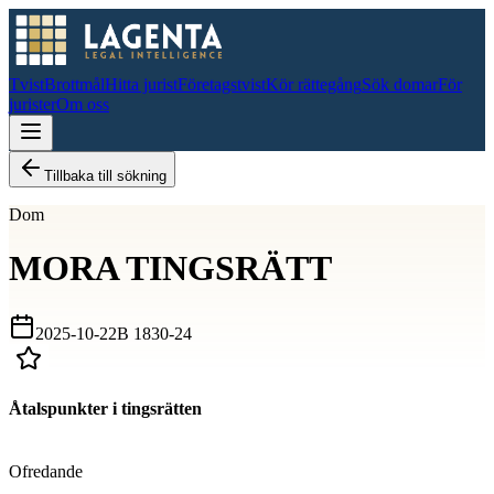
Tvist
Brottmål
Hitta jurist
Företagstvist
Kör rättegång
Sök domar
För
jurister
Om oss
Tillbaka till sökning
Dom
MORA TINGSRÄTT
2025-10-22
B 1830-24
Åtalspunkter i tingsrätten
D
Ofredande
D